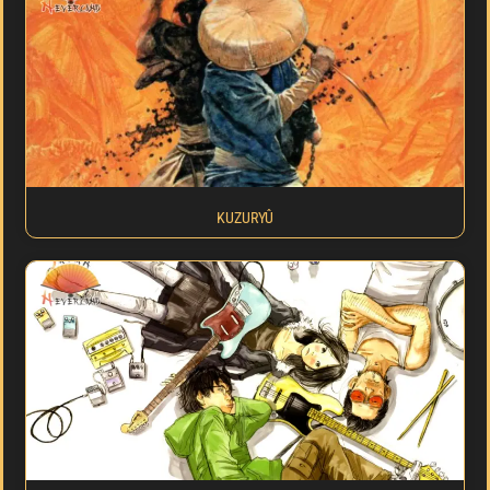
KUZURYÛ