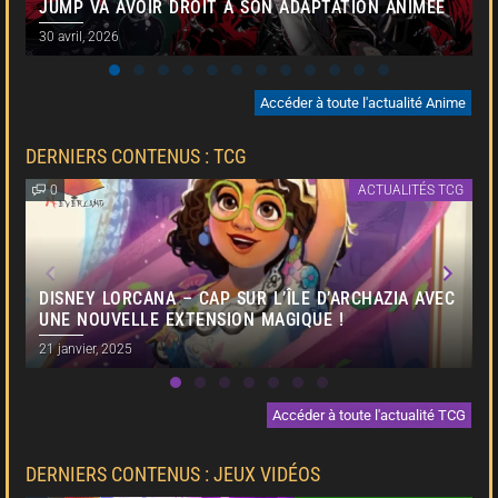
JUMP VA AVOIR DROIT À SON ADAPTATION ANIMÉE
30 avril, 2026
6
Accéder à toute l'actualité Anime
DERNIERS CONTENUS : TCG
0
ACTUALITÉS TCG
DISNEY LORCANA – CAP SUR L’ÎLE D’ARCHAZIA AVEC
UNE NOUVELLE EXTENSION MAGIQUE !
21 janvier, 2025
1
Accéder à toute l'actualité TCG
DERNIERS CONTENUS : JEUX VIDÉOS