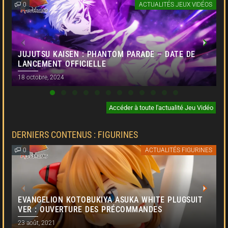
0
ACTUALITÉS JEUX VIDÉOS
JUJUTSU KAISEN : PHANTOM PARADE – DATE DE
LANCEMENT OFFICIELLE
18 octobre, 2024
7
Accéder à toute l'actualité Jeu Vidéo
DERNIERS CONTENUS : FIGURINES
0
ACTUALITÉS FIGURINES
EVANGELION KOTOBUKIYA ASUKA WHITE PLUGSUIT
VER : OUVERTURE DES PRÉCOMMANDES
23 août, 2021
3