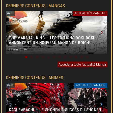
DERNIERS CONTENUS : MANGAS
1
ACTUALITÉS MANGAS
THE MARSHAL KING – LES ÉDITIONS DOKI-DOKI
ANNONCENT UN NOUVEAU MANGA DE BOICHI
29 avril, 2026
2
Accéder à toute l'actualité Manga
DERNIERS CONTENUS : ANIMES
0
ACTUALITÉS ANIMES
KAGURABACHI – LE SHONEN À SUCCÈS DU SHONEN