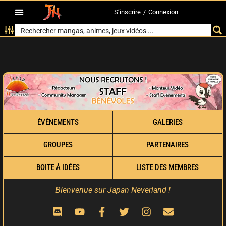
S’inscrire
/
Connexion
ÉVÈNEMENTS
GALERIES
GROUPES
PARTENAIRES
BOITE À IDÉES
LISTE DES MEMBRES
Bienvenue sur Japan Neverland !