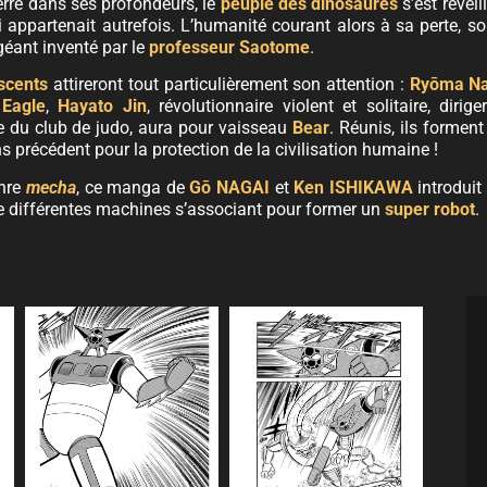
erré dans ses profondeurs, le
peuple des dinosaures
s’est réveil
ui appartenait autrefois. L’humanité courant alors à sa perte, so
 géant inventé par le
professeur Saotome
.
escents
attireront tout particulièrement son attention :
Ryōma N
a
Eagle
,
Hayato Jin
, révolutionnaire violent et solitaire, dirig
ne du club de judo, aura pour vaisseau
Bear
. Réunis, ils forment
s précédent pour la protection de la civilisation humaine !
enre
mecha
, ce manga de
Gō NAGAI
et
Ken ISHIKAWA
introduit
de différentes machines s’associant pour former un
super robot
.