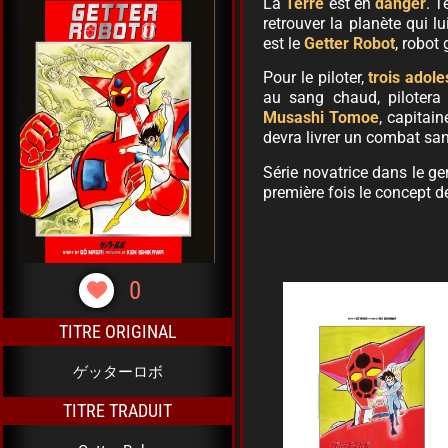
La
Terre
est en
danger
. T
retrouver la planète qui l
est le
Getter Robot
, robot
Pour le piloter,
trois adol
au sang chaud, piloter
Musashi Tomoe
, capitai
devra livrer un combat san
Série novatrice dans le g
première fois le concept 
0
TITRE ORIGINAL
ゲッターロボ
TITRE TRADUIT