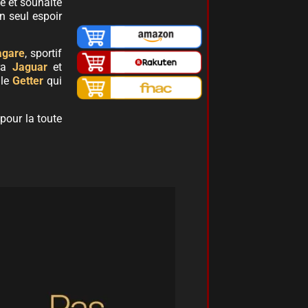
lé et souhaite
n seul espoir
agare
, sportif
era
Jaguar
et
 le
Getter
qui
 pour la toute