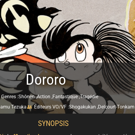
Dororo
Genres :
Shônen ,
Action ,
Fantastique ,
Tragédie
amu Tezuka
Éditeurs VO/VF :
Shogakukan ,
Delcourt-Tonkam
SYNOPSIS