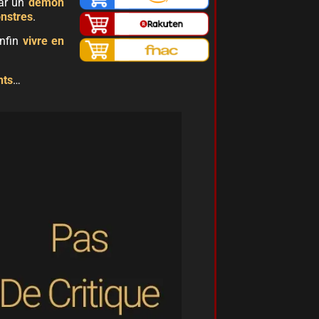
par un
démon
nstres
.
enfin
vivre en
nts
…