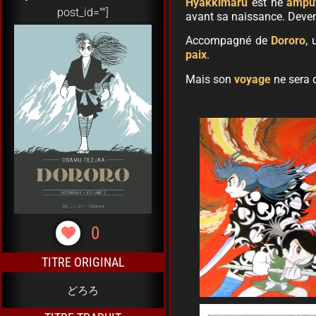
Hyakkimaru
est né
ampu
post_id=""]
avant sa naissance. Devenu
Accompagné de
Dororo
, 
paix
.
Mais son
voyage
ne sera 
0
TITRE ORIGINAL
どろろ