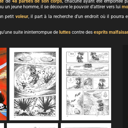
té
de
48 parties de son corps
, chacune ayant été emportée 
 un jeune homme, il se découvre le pouvoir d’attirer vers lui
mo
un petit
voleur
, il part à la recherche d’un endroit où il pourra 
qu’une suite ininterrompue de
luttes
contre des
esprits malfaisa