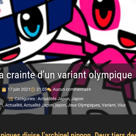
a crainte d’un variant olympique
17 juin 2021
21:05
Aucun commentaire
Catégories :
Actualités Japon
,
Japon
21
,
Actualité
,
Actualité Japon
,
japon
,
Jeux Olympiques
,
Variant
,
Vius
piques divise l’archipel nippon. Deux tiers 