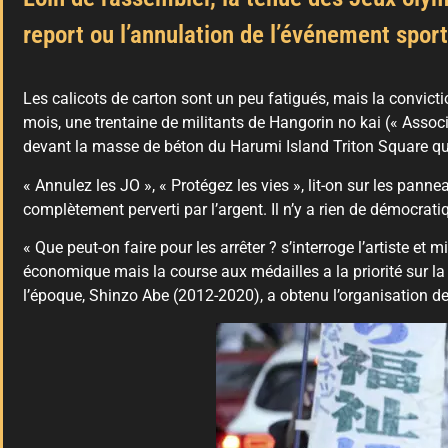
report ou l’annulation de l’événement spor
Les calicots de carton sont un peu fatigués, mais la convi
mois, une trentaine de militants de Hangorin no kai (« Associ
devant la masse de béton du Harumi Island Triton Square qui
« Annulez les JO », « Protégez les vies », lit-on sur les pann
complètement perverti par l’argent. Il n’y a rien de démocrati
« Que peut-on faire pour les arrêter ? s’interroge l’artiste e
économique mais la course aux médailles a la priorité sur l
l’époque, Shinzo Abe (2012-2020), a obtenu l’organisation des