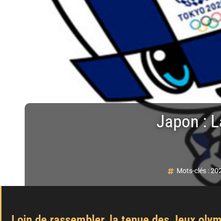
Japon : L
Mots-clés :
20
Loin de rassembler, la tenue des Jeux olym