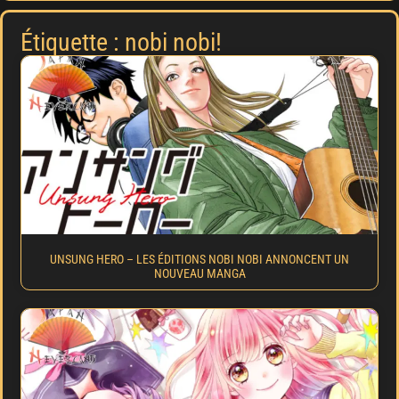
Étiquette : nobi nobi!
UNSUNG HERO – LES ÉDITIONS NOBI NOBI ANNONCENT UN
NOUVEAU MANGA