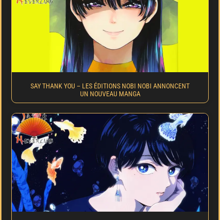
SAY THANK YOU – LES ÉDITIONS NOBI NOBI ANNONCENT
UN NOUVEAU MANGA