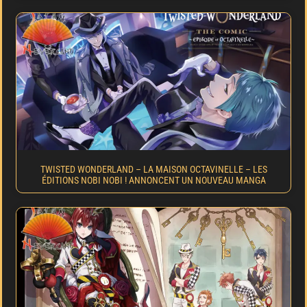
TWISTED WONDERLAND – LA MAISON OCTAVINELLE – LES
ÉDITIONS NOBI NOBI ! ANNONCENT UN NOUVEAU MANGA