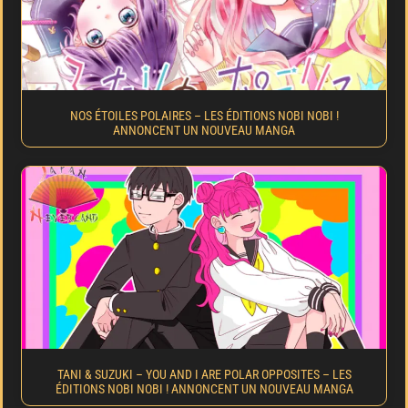
NOS ÉTOILES POLAIRES – LES ÉDITIONS NOBI NOBI !
ANNONCENT UN NOUVEAU MANGA
TANI & SUZUKI – YOU AND I ARE POLAR OPPOSITES – LES
ÉDITIONS NOBI NOBI ! ANNONCENT UN NOUVEAU MANGA