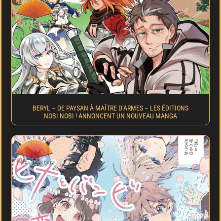
BERYL – DE PAYSAN À MAÎTRE D’ARMES – LES ÉDITIONS
NOBI NOBI ! ANNONCENT UN NOUVEAU MANGA