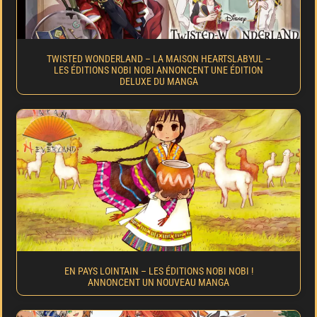
TWISTED WONDERLAND – LA MAISON HEARTSLABYUL –
LES ÉDITIONS NOBI NOBI ANNONCENT UNE ÉDITION
DELUXE DU MANGA
EN PAYS LOINTAIN – LES ÉDITIONS NOBI NOBI !
ANNONCENT UN NOUVEAU MANGA