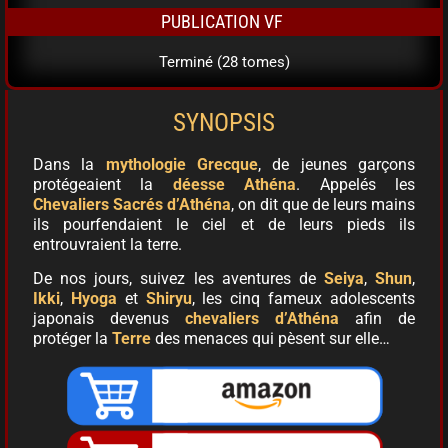
PUBLICATION VF
Terminé (28 tomes)
SYNOPSIS
Dans la
mythologie Grecque
, de jeunes garçons
protégeaient la
déesse Athéna
. Appelés les
Chevaliers Sacrés d’Athéna
, on dit que de leurs mains
ils pourfendaient le ciel et de leurs pieds ils
entrouvraient la terre.
De nos jours, suivez les aventures de
Seiya
,
Shun
,
Ikki
,
Hyoga
et
Shiryu
, les cinq fameux adolescents
japonais devenus
chevaliers d’Athéna
afin de
protéger la
Terre
des menaces qui pèsent sur elle…