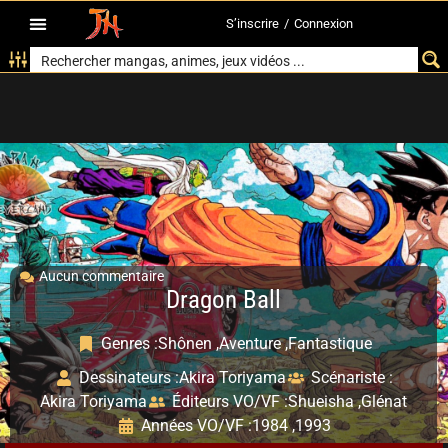
S’inscrire
/
Connexion
Aucun commentaire
Dragon Ball
Genres :
Shônen ,
Aventure ,
Fantastique
Dessinateurs :
Akira Toriyama
Scénariste :
Akira Toriyama
Éditeurs VO/VF :
Shueisha ,
Glénat
Années VO/VF :
1984 ,
1993