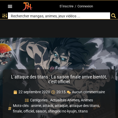
S’inscrire
/
Connexion
L’attaque des titans : La saison finale arrive bientôt,
c’est officiel
22 septembre 2020
20:15
Aucun commentaire
Catégories :
Actualités Animes
,
Animes
Mots-clés :
anime
,
attack
,
attaque
,
attaque des titans
,
finale
,
officiel
,
saison
,
shingeki no kyujin
,
titans