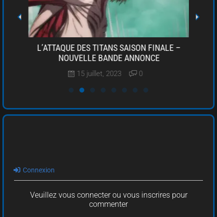
ON
L’ATTAQUE DES TITANS SAISON FINALE –
L’AT
LA
NOUVELLE BANDE ANNONCE
15 juillet, 2023
0
Connexion
Veuillez vous connecter ou vous inscrires pour
commenter