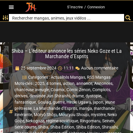
S’inscrire
/
Connexion
Shiba – L’éditeur annonce les séries Neko Goze et La
Marchande d’Esprits
25 septembre 2024
11:11
Aucun commentaire
Catégories :
Actualités Mangas
,
RSS Mangas
Mots-clés :
2025
,
4 tomes
,
action
,
annonce
,
Annonces
,
chanteuse aveugle
,
Coamix
,
Comic Zenon
,
Complots
,
dérives
,
dessinée Jun Shiraishi
,
drame
,
dystopie
,
fantastique
,
Goulag
,
guerre
,
Hiroki Ugawa
,
japon
,
jeune
prêtresse
,
La Marchande d’Esprits
,
manga
,
marchande
itinérante
,
Mōryō Shōjo
,
Mouryou Shoujo
,
mystère
,
Neko
Goze
,
Nekogoze
,
régime soviétique
,
Ringomaru
,
Seinen
,
Série courte
,
Shiba
,
Shiba Édition
,
Shiba Edition
,
Shiraishi
,