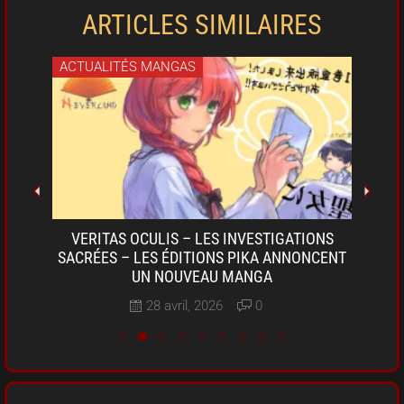
ARTICLES SIMILAIRES
ACTUALITÉS MANGAS
ACT
OKI-
VERITAS OCULIS – LES INVESTIGATIONS
SARU
A DE
SACRÉES – LES ÉDITIONS PIKA ANNONCENT
D
UN NOUVEAU MANGA
28 avril, 2026
0