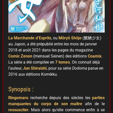
La Marchande d’Esprits
, ou
Mōryō Shōjo
(魍魎少女)
au Japon, a été prépublié entre les mois de janvier
2018 et août 2021 dans les pages du magazine
Comic Zenon
(mensuel Seinen) des éditions
Coamix
.
La série a été compilée en
7 tomes
. On connait déjà
l’auteur,
Jun Shiraishi
, pour sa série
Dodoma
parue en
2016 aux éditions Komikku.
Synopsis :
Ringomaru
recherche depuis des siècles les
parties
manquantes du corps de son maître
afin de le
ressusciter
. Mais alors qu’elle commence enfin à se