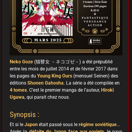
Neko Goze
(猫瞽女 －ネコゴゼ－) a été prépublié
entre les mois de juillet 2014 et de février 2017 dans
les pages du
Young King Ours
(mensuel Seinen) des
éditions
Shonen Gahosha
. La série a été compilée en
4 tomes
. C’est le premier manga de l’auteur,
Hiroki
Ugawa
, qui parait chez nous.
Synopsis :
Et si le
Japon
était passé sous le
régime soviétique
…
Après la
défaite du Japon face aux soviets
, le pays