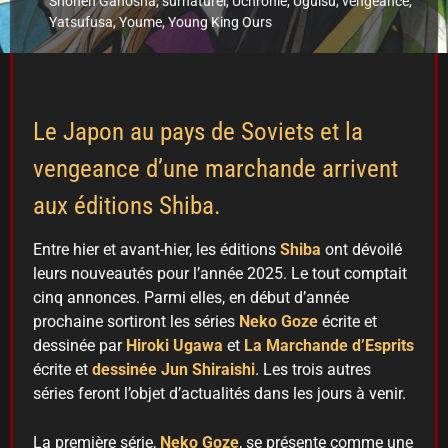
Shonen Gahosha
,
surnaturel
,
Uchronie
,
Uguisu
,
vengeance
,
Yatsufusa
,
Youme
,
Young King Ours
Le Japon au pays de Soviets et la
vengeance d’une marchande arrivent
aux éditions Shiba.
Entre hier et avant-hier, les éditions
Shiba
ont dévoilé
leurs nouveautés pour l’année 2025. Le tout comptait
cinq annonces. Parmi elles, en début d’année
prochaine sortiront les séries
Neko Goze
écrite et
dessinée par
Hiroki Ugawa
et
La Marchande d’Esprits
écrite et
dessinée Jun Shiraishi
. Les trois autres
séries feront l’objet d’actualités dans les jours à venir.
La première série,
Neko Goze
, se présente comme une