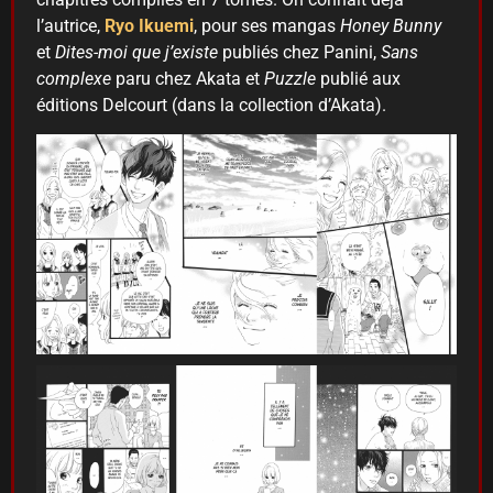
l’autrice,
Ryo Ikuemi
, pour ses mangas
Honey Bunny
et
Dites-moi que j’existe
publiés chez Panini,
Sans
complexe
paru chez Akata et
Puzzle
publié aux
éditions Delcourt (dans la collection d’Akata).