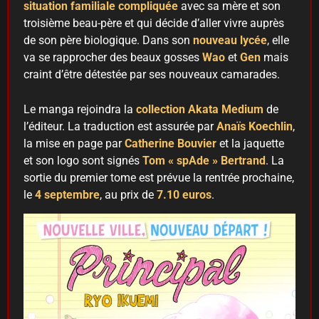
situation familiale compliquée
avec sa mère et son
troisième beau-père et qui décide d’aller vivre auprès
de son père biologique. Dans son
nouveau lycée
, elle
va se rapprocher des beaux gosses
Wao
et
Gen
mais
craint d’être détestée par ses nouveaux camarades.
Le manga rejoindra la
collection
Akata Medium
de
l’éditeur. La traduction est assurée par
Anaïs Koechlin
,
la mise en page par
Catherine Bouvier
et la jaquette
et son logo sont signés
Tom « spAde » Bertrand
. La
sortie du premier tome est prévue la rentrée prochaine,
le
4 septembre
, au prix de
7.10 euros
.