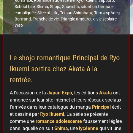
Romance
,
Romance adolescente
,
Ryo Ikuemi
,
Sapporo
,
School Life
,
Shima
,
Shojo
,
Shueisha
,
situation familiale
compliquée
,
Slice of Life
,
Tetsuo Shinohara
,
Tom « spAde »
Bertrand
,
Tranche de vie
,
Triangle amoureux
,
vie scolaire
,
Wao
Le shojo romantique Principal de Ryo
Ikuemi sortira chez Akata à la
rentrée.
A l’occasion de la
Japan Expo
, les éditions
Akata
ont
annoncé sur leur site internet et leurs réseaux sociaux
l’arrivée dans leur catalogue du manga
Principal
écrit
et dessiné par
R
yo Ikuemi
. La série se présente
comme une
romance adolescente
faussement légère
dans laquelle on suit
Shima
, une
lycéenne
qui vit une