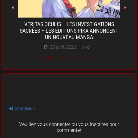
OKI-
VERITAS OCULIS – LES INVESTIGATIONS
SARU
A DE
SACRÉES – LES ÉDITIONS PIKA ANNONCENT
D
UN NOUVEAU MANGA
28 avril, 2026
0
Connexion
Veuillez vous connecter ou vous inscrires pour
commenter