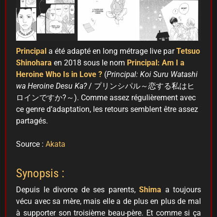
Principal
a été adapté en long métrage live par
Tetsuo
Shinohara
en 2018 sous le nom
Principal: Am I a
Heroine Who Is in Love ?
(
Principal: Koi Suru Watashi
wa Heroine Desu Ka?
/ プリンシパル～恋する私はヒ
ロインですか?～). Comme assez régulièrement avec
ce genre d’adaptation, les retours semblent être assez
partagés.
Source :
Akata
Synopsis :
Depuis le divorce de ses parents,
Shima
a toujours
vécu avec sa mère, mais elle a de plus en plus de mal
à supporter son troisième beau-père. Et comme si ça