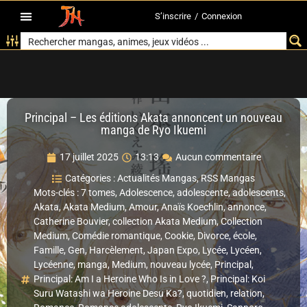
S’inscrire
/
Connexion
Principal – Les éditions Akata annoncent un nouveau
manga de Ryo Ikuemi
17 juillet 2025
13:13
Aucun commentaire
Catégories :
Actualités Mangas
,
RSS Mangas
Mots-clés :
7 tomes
,
Adolescence
,
adolescente
,
adolescents
,
Akata
,
Akata Medium
,
Amour
,
Anaïs Koechlin
,
annonce
,
Catherine Bouvier
,
collection Akata Medium
,
Collection
Medium
,
Comédie romantique
,
Cookie
,
Divorce
,
école
,
Famille
,
Gen
,
Harcèlement
,
Japan Expo
,
Lycée
,
Lycéen
,
Lycéenne
,
manga
,
Medium
,
nouveau lycée
,
Principal
,
Principal: Am I a Heroine Who Is in Love ?
,
Principal: Koi
Suru Watashi wa Heroine Desu Ka?
,
quotidien
,
relation
,