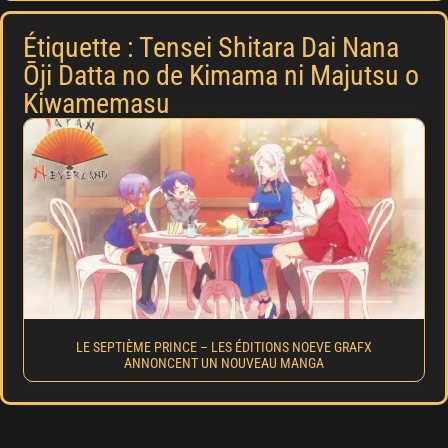
Étiquette : Tensei Shitara Dai Nana
Ōji Datta no de Kimama ni Majutsu o
Kiwamemasu
LE SEPTIÈME PRINCE – LES ÉDITIONS NOEVE GRAFX
ANNONCENT UN NOUVEAU MANGA