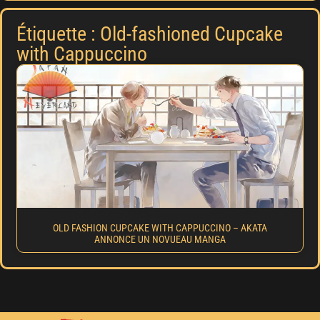
Étiquette : Old-fashioned Cupcake
with Cappuccino
OLD FASHION CUPCAKE WITH CAPPUCCINO – AKATA
ANNONCE UN NOVUEAU MANGA