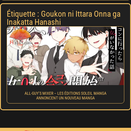
Étiquette : Goukon ni Ittara Onna ga
Inakatta Hanashi
ALL-GUY’S MIXER – LES ÉDITIONS SOLEIL MANGA
ANNONCENT UN NOUVEAU MANGA