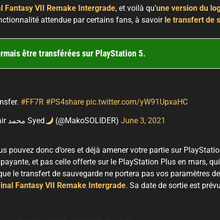
al Fantasy VII Remake Intergrade
, et voilà qu’
une version du log
nctionnalité attendue par certains fans, à savoir
le transfert de
rmais être transférées sur PlayStation 5.
nsfer.
#FF7R
#PS4share
pic.twitter.com/yW91UpxaHC
— Uzair محمد Syed
(@MakoSOLIDER)
June 3, 2021
us pouvez donc d’ores et déjà amener votre partie sur PlayStatio
payante, et pas celle offerte sur le PlayStation Plus en mars, qu
que le transfert de sauvegarde ne portera pas vos paramètres de
Final Fantasy VII Remake Intergrade
. Sa date de sortie est prév