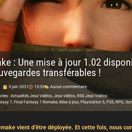
ke : Une mise à jour 1.02 dispon
uvegardes transférables !
3 juin 2021
15:33
Aucun commentaire
ries :
Actualités Jeux Vidéos
,
Jeux vidéos
,
RSS Jeux Vidéos
ntasy 7
,
Final Fantasy 7 Remake
,
Mise à jour
,
Playstation 5
,
PS5
,
RPG
,
So
make vient d’être déployée. Et cette fois, nous co