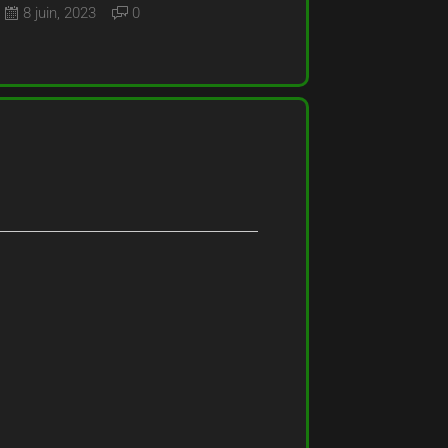
8 juin, 2023
0
26 mars,