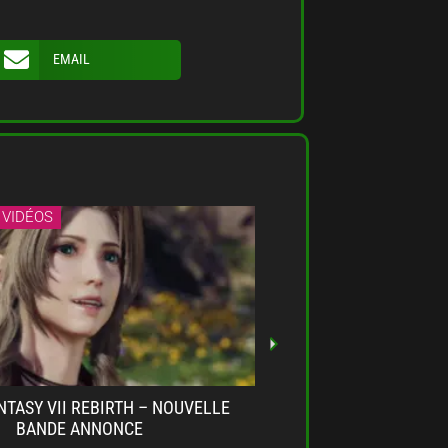
EMAIL
 VIDÉOS
ACTUALITÉS VIDÉOS
NTASY VII REBIRTH – NOUVELLE
FINAL FANTASY 16 
BANDE ANNONCE
GAMEPLAY 