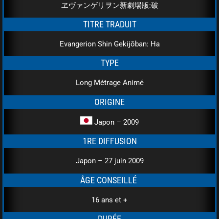
ヱヴァンゲリヲン新劇場版:破
TITRE TRADUIT
Evangerion Shin Gekijōban: Ha
TYPE
Long Métrage Animé
ORIGINE
Japon – 2009
1RE DIFFUSION
Japon – 27 juin 2009
ÂGE CONSEILLÉ
16 ans et +
DURÉE