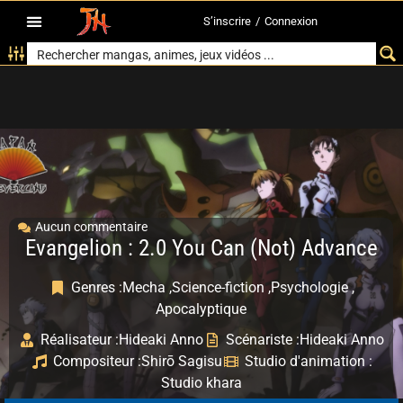
S’inscrire
/
Connexion
Aucun commentaire
Evangelion : 2.0 You Can (Not) Advance
Genres :
Mecha ,
Science-fiction ,
Psychologie ,
Apocalyptique
Réalisateur :
Hideaki Anno
Scénariste :
Hideaki Anno
Compositeur :
Shirō Sagisu
Studio d'animation :
Studio khara