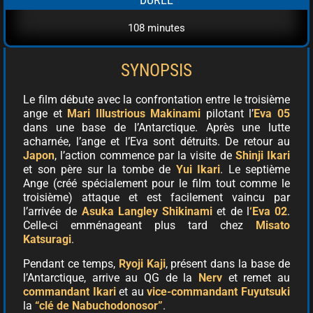
108 minutes
SYNOPSIS
Le film débute avec la confrontation entre le troisième
ange et
Mari Illustrious Makinami
pilotant l’
Eva 05
dans une base de l’Antarctique. Après une lutte
acharnée, l’ange et l’Eva sont détruits. De retour au
Japon
, l’action commence par la visite de
Shinji Ikari
et son père sur la tombe de
Yui Ikari
. Le septième
Ange (créé spécialement pour le film tout comme le
troisième) attaque et est facilement vaincu par
l’arrivée de
Asuka Langley Shikinami
et de l
‘Eva 02
.
Celle-ci emménageant plus tard chez
Misato
Katsuragi
.
Pendant ce temps,
Ryoji Kaji
, présent dans la base de
l’Antarctique, arrive au QG de la
Nerv
et remet au
commandant Ikari
et au
vice-commandant
Fuyutsuki
la
“clé de Nabuchodonosor”
.