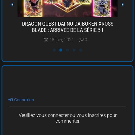
INITY
DRAGON QUEST DAI NO DAIBÔKEN XROSS
D
R
BLADE : ARRIVÉE DE LA SÉRIE 5 !
NOU
18 juin, 2021
0
Connexion
Veuillez vous connecter ou vous inscrires pour
commenter