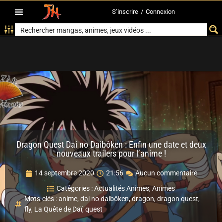
S’inscrire
/
Connexion
Dragon Quest Dai no Daibôken : Enfin une date et deux
nouveaux trailers pour l’anime !
14 septembre 2020
21:56
Aucun commentaire
Catégories :
Actualités Animes
,
Animes
Mots-clés :
anime
,
dai no daibôken
,
dragon
,
dragon quest
,
fly
,
La Quête de Daï
,
quest