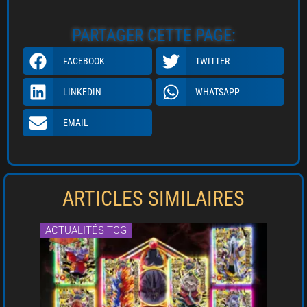
PARTAGER CETTE PAGE:
FACEBOOK
TWITTER
LINKEDIN
WHATSAPP
EMAIL
ARTICLES SIMILAIRES
ACTUALITÉS TCG
ACT