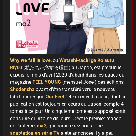
Why
we fall in love
, ou
Watashi-tachi ga Koisuru
Riyuu
(私たちが恋する理由) au Japon, est prépublié
depuis le mois d’avril 2020 d’abord dans les pages du
magazine
FEEL YOUNG
(mensuel Josei) des éditions
Shodensha
avant d’être transféré vers le nouveau
label numérique
Our Feel
l’été dernier. La série, dont la
publication est toujours en cours au Japon, compte 4
tomes à ce jour. Un cinquième tome est supposé sortir
dans une quinzaine de jours. C’est le premier manga
de l’auteure,
ma2
, qui parait chez nous. Une
adaptation
en série TV
a été annoncée il y a peu.