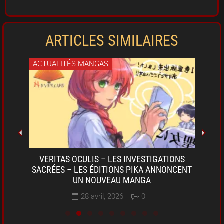
ARTICLES SIMILAIRES
ACTUALITÉS MANGAS
ACT
OKI-
VERITAS OCULIS – LES INVESTIGATIONS
SARU
A DE
SACRÉES – LES ÉDITIONS PIKA ANNONCENT
D
UN NOUVEAU MANGA
28 avril, 2026
0