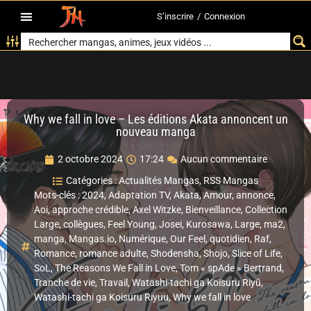
S’inscrire
/
Connexion
Why we fall in love – Les éditions Akata annoncent un
nouveau manga
2 octobre 2024
17:24
Aucun commentaire
Catégories :
Actualités Mangas
,
RSS Mangas
Mots-clés :
2024
,
Adaptation TV
,
Akata
,
Amour
,
annonce
,
Aoi
,
approche crédible
,
Axel Witzke
,
Bienveillance
,
Collection
Large
,
collègues
,
Feel Young
,
Josei
,
Kurosawa
,
Large
,
ma2
,
manga
,
Mangas.io
,
Numérique
,
Our Feel
,
quotidien
,
Raf
,
Romance
,
romance adulte
,
Shodensha
,
Shojo
,
Slice of Life
,
SoL
,
The Reasons We Fall in Love
,
Tom « spAde » Bertrand
,
Tranche de vie
,
Travail
,
Watashi-tachi ga Koisuru Riyū
,
Watashi-tachi ga Koisuru Riyuu
,
Why we fall in love