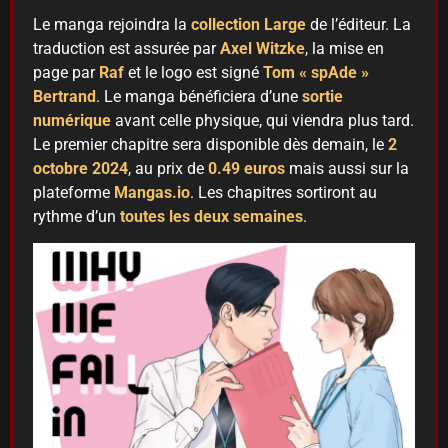
Le manga rejoindra la
collection Large
de l’éditeur. La
traduction est assurée par
Axel Witzke
, la mise en
page par
Raf
et le logo est signé
Tom « spAde »
Bertrand
. Le manga bénéficiera d’une
sortie
numérique
avant celle physique, qui viendra plus tard.
Le premier chapitre sera disponible dès demain, le
2
octobre 2024
, au prix de
0.49 euros
mais aussi sur la
plateforme
Mangas.io
. Les chapitres sortiront au
rythme d’un
toutes les deux semaines
.