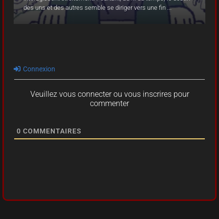
des uns et des autres semble se diriger vers une fin ...
des uns et des autres semble se diriger vers une fin ...
des uns et des autres semble se diriger vers une fin ...
Connexion
Veuillez vous connecter ou vous inscrires pour
commenter
0
COMMENTAIRES