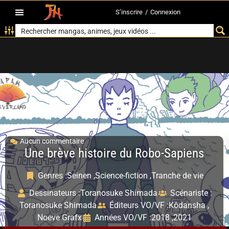
S’inscrire
/
Connexion
Aucun commentaire
Une brève histoire du Robo-Sapiens
Genres :
Seinen ,
Science-fiction ,
Tranche de vie
Dessinateurs :
Toranosuke Shimada
Scénariste :
Toranosuke Shimada
Éditeurs VO/VF :
Kōdansha ,
Noeve Grafx
Années VO/VF :
2018 ,
2021