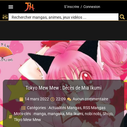
S’inscrire
/
Connexion
Tokyo Mew Mew : Décès de Mia Ikumi
14 mars 2022
22:09
Aucun commentaire
Catégories :
Actualités Mangas
,
RSS Mangas
Mots-clés :
manga
,
mangaka
,
Mia Ikumi
,
nobi nobi
,
Shojo
,
Tkyo Mew Mew