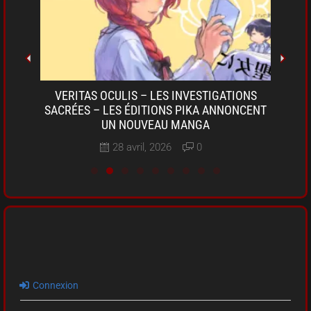
OKI-
VERITAS OCULIS – LES INVESTIGATIONS
SARU
A DE
SACRÉES – LES ÉDITIONS PIKA ANNONCENT
D
UN NOUVEAU MANGA
28 avril, 2026
0
Connexion