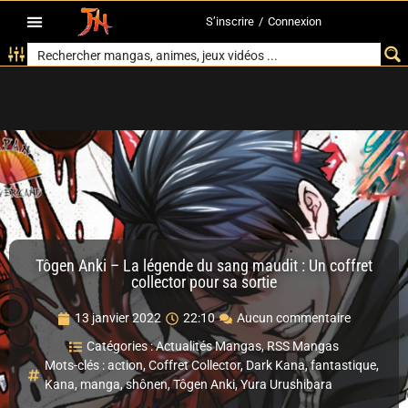
S’inscrire
/
Connexion
Tôgen Anki – La légende du sang maudit : Un coffret
collector pour sa sortie
13 janvier 2022
22:10
Aucun commentaire
Catégories :
Actualités Mangas
,
RSS Mangas
Mots-clés :
action
,
Coffret Collector
,
Dark Kana
,
fantastique
,
Kana
,
manga
,
shônen
,
Tôgen Anki
,
Yura Urushibara