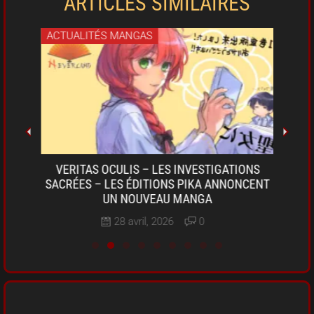
ARTICLES SIMILAIRES
ACTUALITÉS MANGAS
ACT
OKI-
VERITAS OCULIS – LES INVESTIGATIONS
SARU
A DE
SACRÉES – LES ÉDITIONS PIKA ANNONCENT
D
UN NOUVEAU MANGA
28 avril, 2026
0