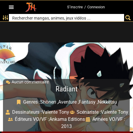
S’inscrire
/
Connexion
Aucun commentaire
Radiant
Genres :
Shônen ,
Aventure ,
Fantasy ,
Nekketsu
Dessinateurs :
Valente Tony
Scénariste :
Valente Tony
Éditeurs VO/VF :
Ankama Editions
Années VO/VF :
2013