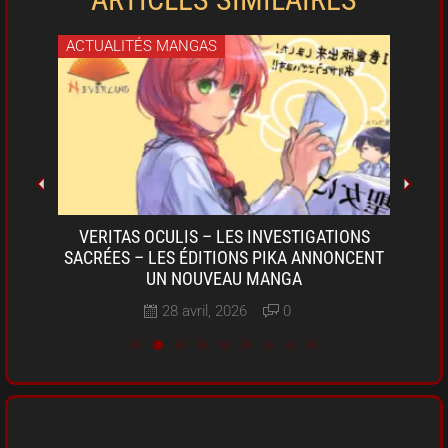
ACTUALITÉS MANGAS
ACT
OKI-
VERITAS OCULIS – LES INVESTIGATIONS
SARU
A DE
SACRÉES – LES ÉDITIONS PIKA ANNONCENT
D
UN NOUVEAU MANGA
28 avril, 2026
0