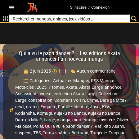
S’inscrire
/
Connexion
Qui a vu le paon danser ? – Les éditions Akata
annoncent un nouveau manga
2 juin 2025
11:11
Aucun commentaire
Catégories :
Actualités Mangas
,
RSS Mangas
Mots-clés :
2025
,
7 tomes
,
Akata
,
Akata Large
,
annonce
,
Assassinat
,
avocat
,
collection Akata Large
,
Collection
Large
,
conspiration
,
Constant Voisin
,
Crime
,
Dare ga Mita?
,
deuil
,
drame
,
Enquête
,
Famille
,
Identité
,
Josei
,
Kiss
,
Kodansha
,
Komugi
,
Kujaku no Dance
,
Kujaku no Dance
Dare ga Mita?
,
Large
,
manga
,
mort étrange
,
mystère
,
Olivier
Malosse
,
Polar
,
Qui a vu le paon danser ?
,
Raf
,
Rito Asami
,
suspens
,
TBS
,
Tom « spAde » Bertrand
,
Tragédie
,
Tragique