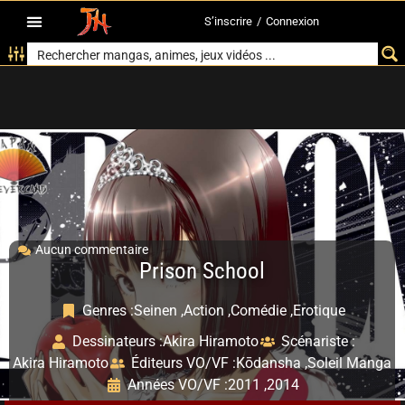
S’inscrire
/
Connexion
Aucun commentaire
Prison School
Genres :
Seinen ,
Action ,
Comédie ,
Erotique
Dessinateurs :
Akira Hiramoto
Scénariste :
Akira Hiramoto
Éditeurs VO/VF :
Kōdansha ,
Soleil Manga
Années VO/VF :
2011 ,
2014