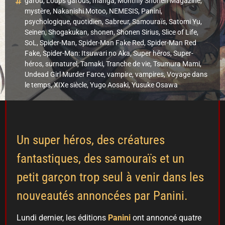
garou
,
Loups garous
,
manga
,
Monthly Shonen Magazine
,
mystère
,
Nakanishi Motoo
,
NEMESIS
,
Panini
,
psychologique
,
quotidien
,
Sabreur
,
Samouraïs
,
Satomi Yu
,
Seinen
,
Shogakukan
,
shonen
,
Shonen Sirius
,
Slice of Life
,
SoL
,
Spider-Man
,
Spider-Man Fake Red
,
Spider-Man Red
Fake
,
Spider-Man: Itsuwari no Aka
,
Super héros
,
Super-
héros
,
surnaturel
,
Tamaki
,
Tranche de vie
,
Tsumura Mami
,
Undead Girl Murder Farce
,
vampire
,
vampires
,
Voyage dans
le temps
,
XIXe siècle
,
Yugo Aosaki
,
Yusuke Osawa
Un super héros, des créatures
fantastiques, des samouraïs et un
petit garçon trop seul à venir dans les
nouveautés annoncées par Panini.
Lundi dernier, les éditions
Panini
ont annoncé quatre