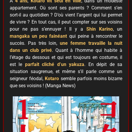
À
4 ans
,
Kotaro
vit seul en ville
, dans un modeste
appartement. Où sont ses parents ? Comment s’en
sort-il au quotidien ? D’où vient l’argent qui lui permet
de vivre ? En tout cas, il peut compter sur ses voisins
pour ne pas s’ennuyer ! Il y a
Shin Karino
, un
mangaka un peu fainéant
qui peine à rencontrer le
succès. Pas très loin,
une femme travaille la nuit
dans un club privé
. Quant à l’homme qui habite à
l’étage du dessous et qui est toujours en costume, il
est le
parfait cliché d’un yakuza
. En dépit de sa
situation saugrenue, et même s’il parle comme un
seigneur féodal,
Kotaro
semble parfois moins bizarre
que ses voisins ! (Manga News)