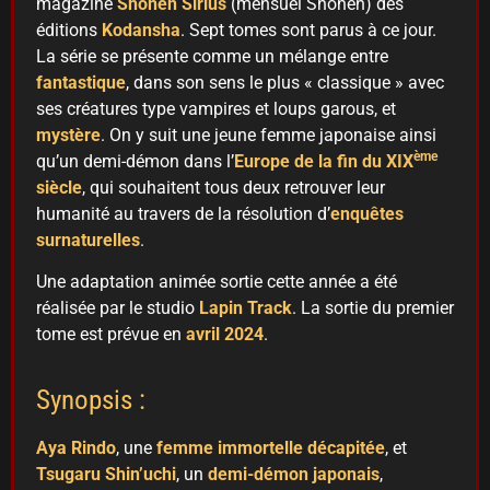
magazine
Shonen Sirius
(mensuel Shonen) des
éditions
Kodansha
. Sept tomes sont parus à ce jour.
La série se présente comme un mélange entre
fantastique
, dans son sens le plus « classique » avec
ses créatures type vampires et loups garous, et
mystère
. On y suit une jeune femme japonaise ainsi
ème
qu’un demi-démon dans l’
Europe de la fin du XIX
siècle
, qui souhaitent tous deux retrouver leur
humanité au travers de la résolution d’
enquêtes
surnaturelles
.
Une adaptation animée sortie cette année a été
réalisée par le studio
Lapin Track
. La sortie du premier
tome est prévue en
avril 2024
.
Synopsis :
Aya Rindo
, une
femme immortelle décapitée
, et
Tsugaru Shin’uchi
, un
demi-démon japonais
,