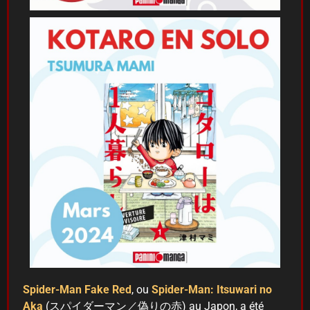
Spider-Man Fake Red
, ou
Spider-Man: Itsuwari no
Aka
(スパイダーマン／偽りの赤) au Japon, a été