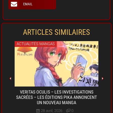
EMAIL
ARTICLES SIMILAIRES
ACTUALITÉS MANGAS
ACT
OKI-
VERITAS OCULIS – LES INVESTIGATIONS
SARU
A DE
SACRÉES – LES ÉDITIONS PIKA ANNONCENT
D
UN NOUVEAU MANGA
28 avril, 2026
0