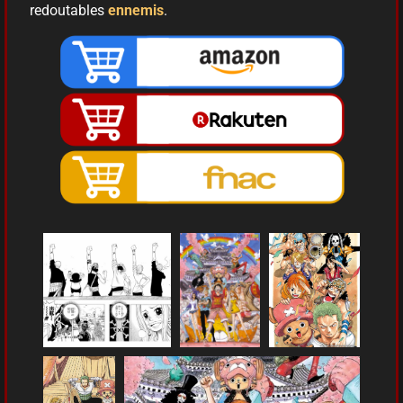
redoutables
ennemis
.