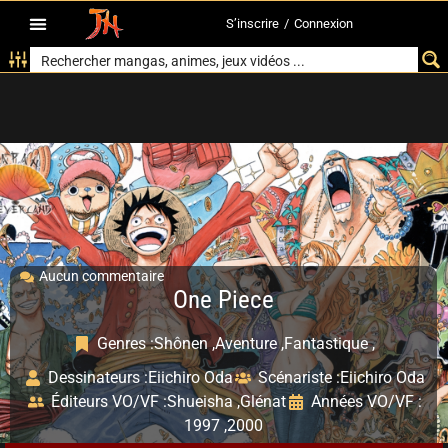
S’inscrire
/
Connexion
Aucun commentaire
One Piece
Genres :
Shônen ,
Aventure ,
Fantastique ,
Dessinateurs :
Eiichiro Oda
Scénariste :
Eiichiro Oda
Éditeurs VO/VF :
Shueisha ,
Glénat
Années VO/VF :
1997 ,
2000