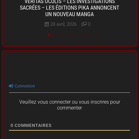
OKI-
VERITAS OCULIS – LES INVESTIGATIONS
SARU
A DE
SACRÉES – LES ÉDITIONS PIKA ANNONCENT
D
UN NOUVEAU MANGA
28 avril, 2026
0
Connexion
Veuillez vous connecter ou vous inscrires pour
commenter
0
COMMENTAIRES