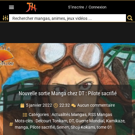
S’inscrire
/
Connexion
Nouvelle sortie Manga chez DT : Pilote sacrifié
5 janvier 2022
22:32
Aucun commentaire
Catégories :
Actualités Mangas
,
RSS Mangas
Mots-clés :
Delcourt Tonkam
,
DT
,
Guerre Mondial
,
Kamikaze
,
manga
,
Pilote sacrifié
,
Seinen
,
Shoji Kokami
,
tome 01