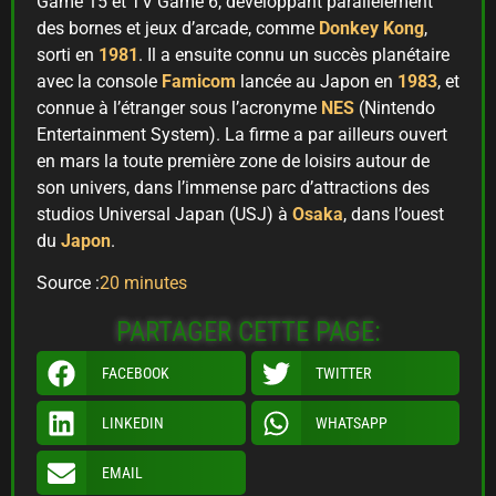
Game 15 et TV Game 6, développant parallèlement
des bornes et jeux d’arcade, comme
Donkey Kong
,
sorti en
1981
. Il a ensuite connu un succès planétaire
avec la console
Famicom
lancée au Japon en
1983
, et
connue à l’étranger sous l’acronyme
NES
(Nintendo
Entertainment System). La firme a par ailleurs ouvert
en mars la toute première zone de loisirs autour de
son univers, dans l’immense parc d’attractions des
studios Universal Japan (USJ) à
Osaka
, dans l’ouest
du
Japon
.
Source :
20 minutes
PARTAGER CETTE PAGE:
FACEBOOK
TWITTER
LINKEDIN
WHATSAPP
EMAIL