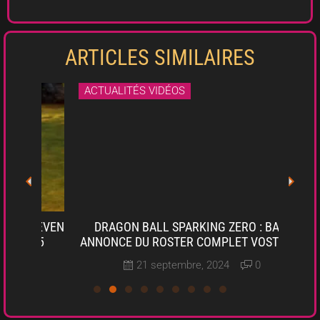
ARTICLES SIMILAIRES
ACTUALITÉS VIDÉOS
ACT
SEVEN
DRAGON BALL SPARKING ZERO : BANDE
SPAC
S5
ANNONCE DU ROSTER COMPLET VOSTFR PS5
21 septembre, 2024
0