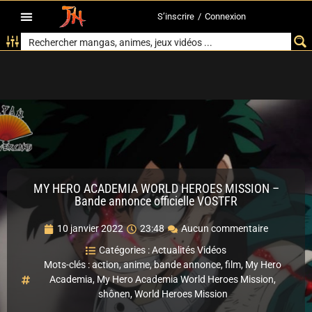
S’inscrire
/
Connexion
MY HERO ACADEMIA WORLD HEROES MISSION –
Bande annonce officielle VOSTFR
10 janvier 2022
23:48
Aucun commentaire
Catégories :
Actualités Vidéos
Mots-clés :
action
,
anime
,
bande annonce
,
film
,
My Hero
Academia
,
My Hero Academia World Heroes Mission
,
shônen
,
World Heroes Mission