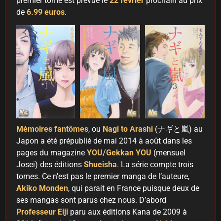
premier tome est prévue le
22 février
prochain au prix
de
6.99 euros
.
Mémoires
fantômes
, ou
Nagi to Arashi
(ナギと嵐) au
Japon a été prépublié de mai 2014 à août dans les
pages du magazine
YOU
/
Gekkan YOU
(mensuel
Josei) des éditions
Shueisha
. La série compte trois
tomes. Ce n’est pas le premier manga de l’auteure,
Akiko Monden
, qui parait en France puisque deux de
ses mangas sont parus chez nous. D’abord
Professeur Eiji
paru aux éditions Kana de 2009 à