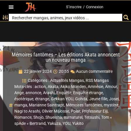
S’inscrire
/
Connexion
Mémoires fantômes – Les éditions Akata annoncent
un nouveau manga
22 janvier 2024
20:55
Aucun commentaire
Catégories :
Actualités Mangas
,
RSS Mangas
Mots-clés :
action
,
Akata
,
Akiko Monden
,
Amnésie
,
Amour
,
Ange
,
annonce
,
Arashi
,
Enquête
,
Enquête étrange
,
ésotérique
,
étrange
,
Gekkan YOU
,
Gohda
,
Jeune fille
,
Josei
,
manga
,
Marianne Saintrapt
,
Mémoires fantômes
,
mystère
,
Nagi to Arashi
,
Olivier Malosse
,
Polar
,
Professeur Eiji
,
Romance
,
Shojo
,
Shueisha
,
surnaturel
,
Tetsushi
,
Tom «
spAde » Bertrand
,
Yakuza
,
YOU
,
Yukito