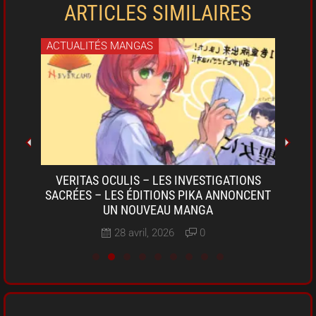
ARTICLES SIMILAIRES
ACTUALITÉS MANGAS
ACT
OKI-
VERITAS OCULIS – LES INVESTIGATIONS
SARU
A DE
SACRÉES – LES ÉDITIONS PIKA ANNONCENT
D
UN NOUVEAU MANGA
28 avril, 2026
0