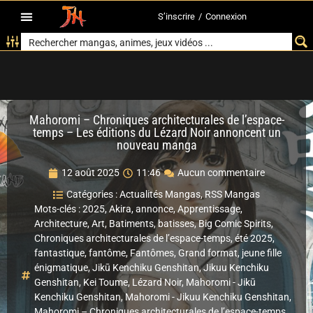
S’inscrire
/
Connexion
Mahoromi – Chroniques architecturales de l’espace-
temps – Les éditions du Lézard Noir annoncent un
nouveau manga
12 août 2025
11:46
Aucun commentaire
Catégories :
Actualités Mangas
,
RSS Mangas
Mots-clés :
2025
,
Akira
,
annonce
,
Apprentissage
,
Architecture
,
Art
,
Batiments
,
batisses
,
Big Comic Spirits
,
Chroniques architecturales de l’espace-temps
,
été 2025
,
fantastique
,
fantôme
,
Fantômes
,
Grand format
,
jeune fille
énigmatique
,
Jikū Kenchiku Genshitan
,
Jikuu Kenchiku
Genshitan
,
Kei Toume
,
Lézard Noir
,
Mahoromi - Jikū
Kenchiku Genshitan
,
Mahoromi - Jikuu Kenchiku Genshitan
,
Mahoromi – Chroniques architecturales de l’espace-temps
,