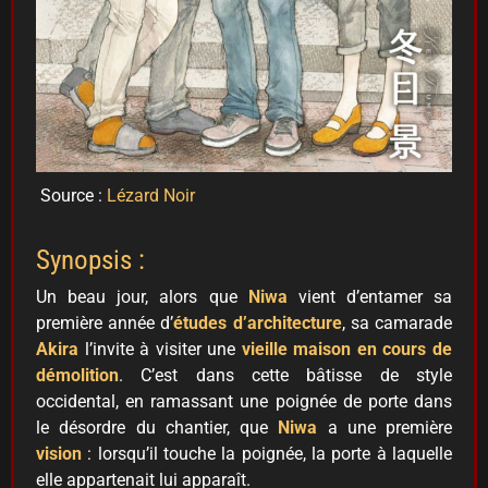
Source :
Lézard Noir
Synopsis :
Un beau jour, alors que
Niwa
vient d’entamer sa
première année d’
études d’architecture
, sa camarade
Akira
l’invite à visiter une
vieille maison en cours de
démolition
. C’est dans cette bâtisse de style
occidental, en ramassant une poignée de porte dans
le désordre du chantier, que
Niwa
a une première
vision
: lorsqu’il touche la poignée, la porte à laquelle
elle appartenait lui apparaît.