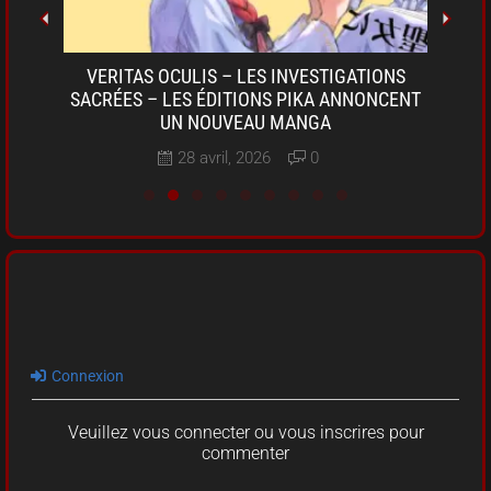
OKI-
VERITAS OCULIS – LES INVESTIGATIONS
SARU
A DE
SACRÉES – LES ÉDITIONS PIKA ANNONCENT
D
UN NOUVEAU MANGA
28 avril, 2026
0
Connexion
Veuillez vous connecter ou vous inscrires pour
commenter