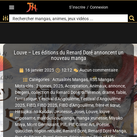
S’inscrire
/
Connexion
Louve – Les éditions du Renard Doré annoncent un
nouveau manga
16 janvier 2025
12:12
Aucun commentaire
Catégories :
Actualités Mangas
,
RSS Mangas
Mots-clés :
2 tomes
,
2025
,
Acceptation
,
Animaux
,
annonce
,
bergers
,
collection du Renard Doré
,
différence
,
drame
,
fable
,
fantastique
,
Festival d’Angoulême
,
Festival d’Angoulême
2025
,
FIBD
,
FIBD 2025
,
FIBD d’Angoulême
,
frère et sœur
,
Hitsujikai no Kyōdai
,
Jeunesse
,
Josei
,
Louve
,
louve
imposante
,
malédiction
,
manga
,
manga jeunesse
,
Miyako
Miiya
,
Mont Gémissant
,
PIE
,
PIE Comic Art
,
Poésie
,
quotidien
,
région reculée
,
Renard Doré
,
Renard Doré Manga
,