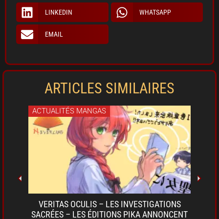
LINKEDIN
WHATSAPP
EMAIL
ARTICLES SIMILAIRES
ACTUALITÉS MANGAS
ACT
OKI-
VERITAS OCULIS – LES INVESTIGATIONS
SARU
A DE
SACRÉES – LES ÉDITIONS PIKA ANNONCENT
D