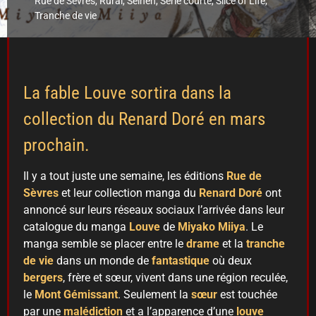
Rue de Sèvres
,
Rural
,
Seinen
,
Série courte
,
Slice of Life
,
Tranche de vie
La fable Louve sortira dans la
collection du Renard Doré en mars
prochain.
Il y a tout juste une semaine, les éditions
Rue de
Sèvres
et leur collection manga du
Renard Doré
ont
annoncé sur leurs réseaux sociaux l’arrivée dans leur
catalogue du manga
Louve
de
Miyako Miiya
. Le
manga semble se placer entre le
drame
et la
tranche
de vie
dans un monde de
fantastique
où deux
bergers
, frère et sœur, vivent dans une région reculée,
le
Mont Gémissant
. Seulement la
sœur
est touchée
par une
malédiction
et a l’apparence d’une
louve