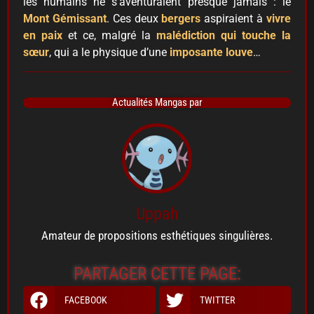
les humains ne s’aventuraient presque jamais : le
Mont Gémissant
. Ces deux
bergers
aspiraient à
vivre
en paix
et ce, malgré la
malédiction qui touche la
sœur
, qui a le physique d’une
imposante louve
…
Actualités Mangas par
Uppah
Amateur de propositions esthétiques singulières.
PARTAGER CETTE PAGE:
FACEBOOK
TWITTER