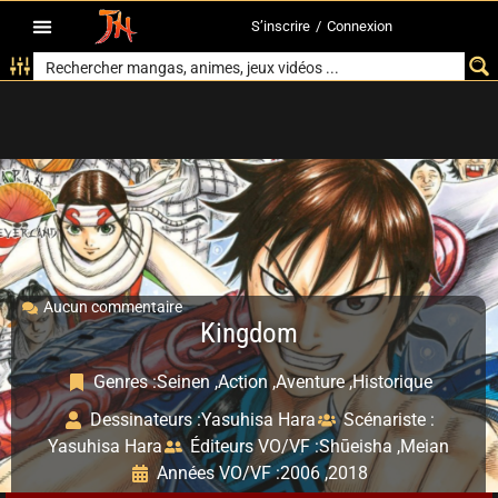
S’inscrire
/
Connexion
Aucun commentaire
Kingdom
Genres :
Seinen ,
Action ,
Aventure ,
Historique
Dessinateurs :
Yasuhisa Hara
Scénariste :
Yasuhisa Hara
Éditeurs VO/VF :
Shūeisha ,
Meian
Années VO/VF :
2006 ,
2018