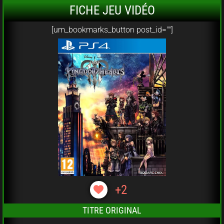
FICHE JEU VIDÉO
[um_bookmarks_button post_id=""]
+2
TITRE ORIGINAL