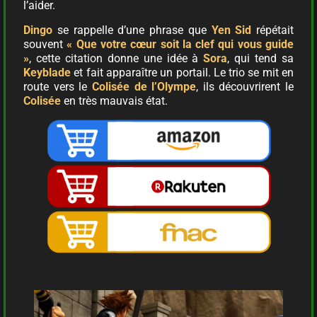
l’aider.
Dingo
se rappelle d’une phrase que
Yen Sid
répétait
souvent
« Que votre cœur soit la clef qui vous guide
»
, cette citation donne une idée à
Sora
, qui tend sa
Keyblade
et fait apparaître un portail. Le trio se mit en
route vers le
Colisée de l’Olympe
, ils découvrirent le
Colisée
en très mauvais état.