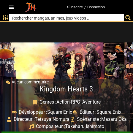
S’inscrire
/
Connexion
Aucun commentaire
Kingdom Hearts 3
Genres :
Action-RPG ,
Aventure
Développeur :
Square Enix
Éditeur :
Square Enix
Directeur :
Tetsuya Nomura
Scénariste :
Masaru Oka
Compositeur :
Takeharu Ishimoto