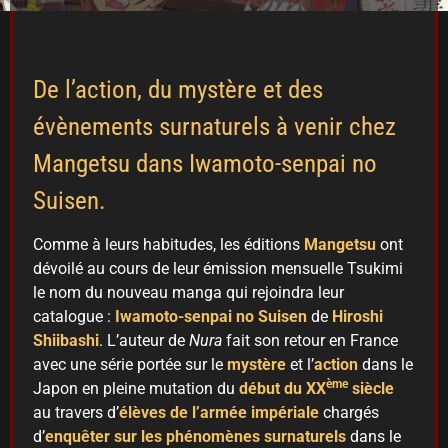
De l’action, du mystère et des
évènements surnaturels à venir chez
Mangetsu dans Iwamoto-senpai no
Suisen.
Comme à leurs habitudes, les éditions
Mangetsu
ont
dévoilé au cours de leur émission mensuelle Tsukimi
le nom du nouveau manga qui rejoindra leur
catalogue :
Iwamoto-senpai no Suisen
de
Hiroshi
Shiibashi
. L’auteur de
Nura
fait son retour en France
avec une série portée sur le
mystère
et l’
action
dans le
ème
Japon en pleine mutation du
début du XX
siècle
au travers d’
élèves de l’armée impériale
chargés
d’
enquêter sur les phénomènes surnaturels
dans le