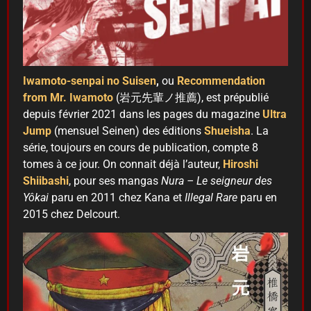
Iwamoto-senpai no Suisen
,
ou
Recommendation
from Mr. Iwamoto
(岩元先輩ノ推薦), est prépublié
depuis février 2021 dans les pages du magazine
Ultra
Jump
(mensuel Seinen) des éditions
Shueisha
. La
série, toujours en cours de publication, compte 8
tomes à ce jour. On connait déjà l’auteur,
Hiroshi
Shiibashi
, pour ses mangas
Nura – Le seigneur des
Yôkai
paru en 2011 chez Kana et
Illegal Rare
paru en
2015 chez Delcourt.