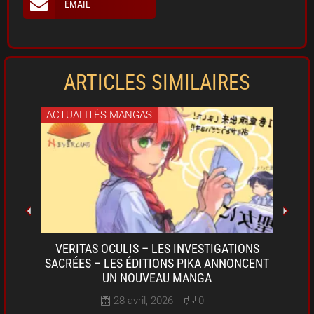
EMAIL
ARTICLES SIMILAIRES
ACTUALITÉS MANGAS
ACT
OKI-
VERITAS OCULIS – LES INVESTIGATIONS
SARU
A DE
SACRÉES – LES ÉDITIONS PIKA ANNONCENT
D
UN NOUVEAU MANGA
28 avril, 2026
0