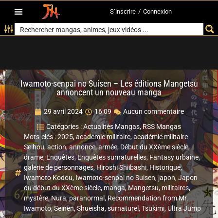
S’inscrire
/
Connexion
Iwamoto-senpai no Suisen – Les éditions Mangetsu
annoncent un nouveau manga
29 avril 2024
16:09
Aucun commentaire
Catégories :
Actualités Mangas
,
RSS Mangas
Mots-clés :
2025
,
académie militaire
,
académie militaire
Seihou
,
action
,
annonce
,
armée
,
Début du XXème siècle
,
drame
,
Enquêtes
,
Enquêtes surnaturelles
,
Fantasy urbaine
,
galerie de personnages
,
Hiroshi Shiibashi
,
Historique
,
Iwamoto Kodou
,
Iwamoto-senpai no Suisen
,
japon
,
Japon
du début du XXème siècle
,
manga
,
Mangetsu
,
militaires
,
mystère
,
Nura
,
paranormal
,
Recommendation from Mr.
Iwamoto
,
Seinen
,
Shueisha
,
surnaturel
,
Tsukimi
,
Ultra Jump