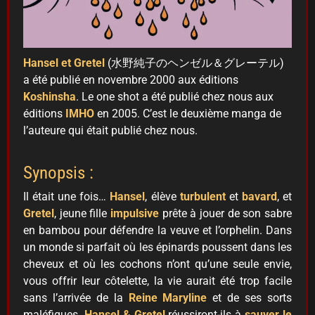
Hansel et Gretel
(水野純子のヘンゼル＆グレーテル)
a été publié en novembre 2000 aux éditions
Koshinsha
. Le one shot a été publié chez nous aux
éditions
IMHO
en 2005. C’est le deuxième manga de
l’auteure qui était publié chez nous.
Synopsis :
Il était une fois…
Hansel
, élève
turbulent
et
bavard
, et
Gretel
, jeune fille
impulsive
prête à jouer de son sabre
en bambou pour défendre la veuve et l’orphelin. Dans
un monde si parfait où les épinards poussent dans les
cheveux et où les cochons n’ont qu’une seule envie,
vous offrir leur côtelette, la vie aurait été trop facile
sans l’arrivée de la
Reine Maryline
et de ses sorts
maléfiques.
Hansel
& Gretel
réussiront-ils à
sauver le