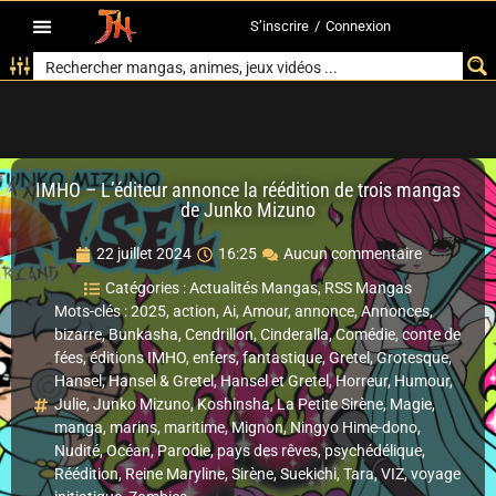
S’inscrire
/
Connexion
IMHO – L’éditeur annonce la réédition de trois mangas
de Junko Mizuno
22 juillet 2024
16:25
Aucun commentaire
Catégories :
Actualités Mangas
,
RSS Mangas
Mots-clés :
2025
,
action
,
Ai
,
Amour
,
annonce
,
Annonces
,
bizarre
,
Bunkasha
,
Cendrillon
,
Cinderalla
,
Comédie
,
conte de
fées
,
éditions IMHO
,
enfers
,
fantastique
,
Gretel
,
Grotesque
,
Hansel
,
Hansel & Gretel
,
Hansel et Gretel
,
Horreur
,
Humour
,
Julie
,
Junko Mizuno
,
Koshinsha
,
La Petite Sirène
,
Magie
,
manga
,
marins
,
maritime
,
Mignon
,
Ningyo Hime-dono
,
Nudité
,
Océan
,
Parodie
,
pays des rêves
,
psychédélique
,
Réédition
,
Reine Maryline
,
Sirène
,
Suekichi
,
Tara
,
VIZ
,
voyage