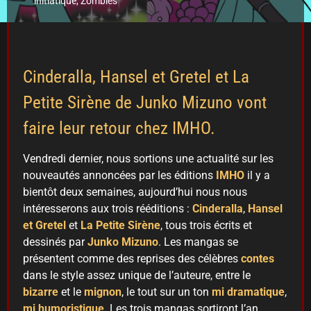
initiatique
,
Zombies
Cinderalla, Hansel et Gretel et La
Petite Sirène de Junko Mizuno vont
faire leur retour chez IMHO.
Vendredi dernier, nous sortions une actualité sur les
nouveautés annoncées par les éditions
IMHO
il y a
bientôt deux semaines, aujourd’hui nous nous
intéresserons aux trois rééditions :
Cinderalla
,
Hansel
et Gretel
et
La Petite Sirène
, tous trois écrits et
dessinés par
Junko Mizuno
. Les mangas se
présentent comme des reprises des célèbres
contes
dans le style assez unique de l’auteure, entre le
bizarre
et le
mignon
, le tout sur un ton
mi dramatique
,
mi humoristique
. Les trois mangas sortiront l’an