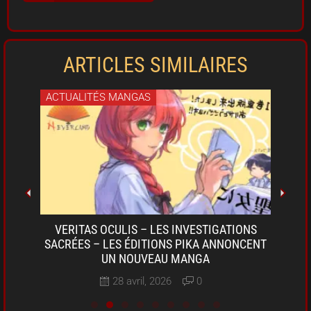
ARTICLES SIMILAIRES
ACTUALITÉS MANGAS
ACT
OKI-
VERITAS OCULIS – LES INVESTIGATIONS
SARU
A DE
SACRÉES – LES ÉDITIONS PIKA ANNONCENT
D
UN NOUVEAU MANGA
28 avril, 2026
0