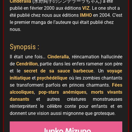
Cinderalla
(水野純子のシンデラーラちゃん) a été
publié en février 2000 aux éditions
VIZ
. Le one shot a
été publié chez nous aux éditions
IMHO
en 2004. C’est
le premier manga de l’auteure qui était publié chez
nous.
Synopsis :
Il était une fois…
Cinderalla
, réincarnation hallucinée
de
Cendrillon
, partie dans les enfers ramener son père
et le
secret de sa sauce barbecue
. Un
voyage
initiatique
et
psychédélique
où les zombies chantants
se transforment parfois en princes charmants.
Fées
alcooliques
,
pop-stars anémiques
,
morts vivants
dansants
et autres créatures monstrueuses
réinterprètent le célèbre conte pour enfants et en
donnent une vision aussi mignonne que grotesque.