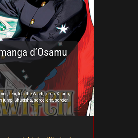
au manga d’Osamu
mes
,
Ichi
,
Ichi the Witch
,
jump
,
Ki-oon
,
n jump
,
Shueisha
,
sorcellerie
,
sorcier
,