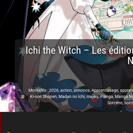
Ichi the Witch – Les édit
N
Mots-clés :
2026
,
action
,
annonce
,
Apprentissage
,
appren
Ki-oon Shonen
,
Madan no Ichi
,
majiks
,
manga
,
Manga N
Sorcière
,
Sorc