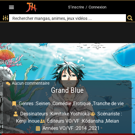
S’inscrire
/
Connexion
Aucun commentaire
Grand Blue
Genres :
Seinen ,
Comédie ,
Erotique ,
Tranche de vie
Dessinateurs :
Kimitake Yoshioka
Scénariste :
Kenji Inoue
Éditeurs VO/VF :
Kōdansha ,
Meian
Années VO/VF :
2014 ,
2021