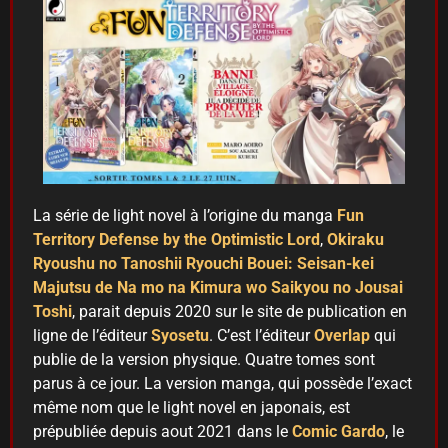
La série de light novel à l’origine du manga
Fun
Territory
Defense by the Optimistic Lord
,
Okiraku
Ryoushu no Tanoshii Ryouchi Bouei: Seisan-kei
Majutsu de Na mo na Kimura wo Saikyou no Jousai
Toshi
, parait depuis 2020 sur le site de publication en
ligne de l’éditeur
Syosetu
. C’est l’éditeur
Overlap
qui
publie de la version physique. Quatre tomes sont
parus à ce jour. La version manga, qui possède l’exact
même nom que le light novel en japonais, est
prépubliée depuis aout 2021 dans le
Comic Gardo
, le