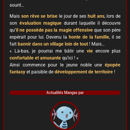
sourit…
Mais
son rêve se brise
le jour de ses
huit ans
, lors de
son
évaluation magique
durant laquelle il découvre
qu
‘
il ne possède pas la magie offensive
que son père
espérait pour lui. Devenu la
honte de la famille
, il se
fait
bannir dans un village loin de tout
! Mais…
« Là-bas, je pourrai me bâtir une
vie
encore plus
confortable et amusante
qu’ici ! »
Ainsi commence pour le jeune noble une
épopée
fantasy
et paisible de
développement de territoire
!
Actualités Mangas par