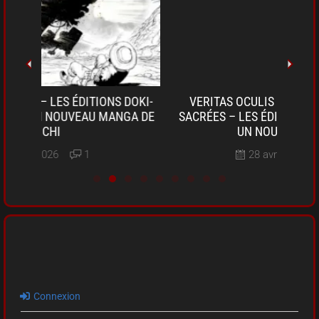
OKI-
VERITAS OCULIS – LES INVESTIGATIONS
SARU
A DE
SACRÉES – LES ÉDITIONS PIKA ANNONCENT
D
UN NOUVEAU MANGA
28 avril, 2026
0
Connexion