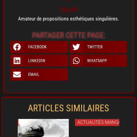
Uppah
Amateur de propositions esthétiques singulières.
PARTAGER CETTE PAGE:
FACEBOOK
TWITTER
LINKEDIN
WHATSAPP
EMAIL
ARTICLES SIMILAIRES
ACTUALITÉS MANGAS
ACT