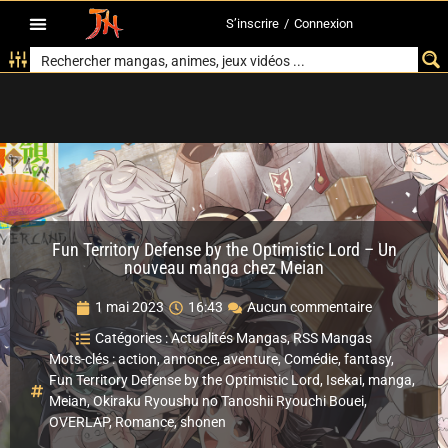
S’inscrire
/
Connexion
Fun Territory Defense by the Optimistic Lord – Un
nouveau manga chez Meian
1 mai 2023
16:43
Aucun commentaire
Catégories :
Actualités Mangas
,
RSS Mangas
Mots-clés :
action
,
annonce
,
aventure
,
Comédie
,
fantasy
,
Fun Territory Defense by the Optimistic Lord
,
Isekai
,
manga
,
Meian
,
Okiraku Ryoushu no Tanoshii Ryouchi Bouei
,
OVERLAP
,
Romance
,
shonen