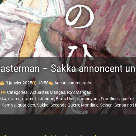
s Casterman – Sakka annoncent 
3 janvier 2025
13:58
Aucun commentaire
Catégories :
Actualités Mangas
,
RSS Mangas
kka
,
drame
,
drame historique
,
États-Unis
,
flamboyant
,
Frontlines
,
guerre
,
a Komiya
,
quotidien
,
Sakka
,
Seconde Guerre Mondiale
,
Seinen
,
Senba no H