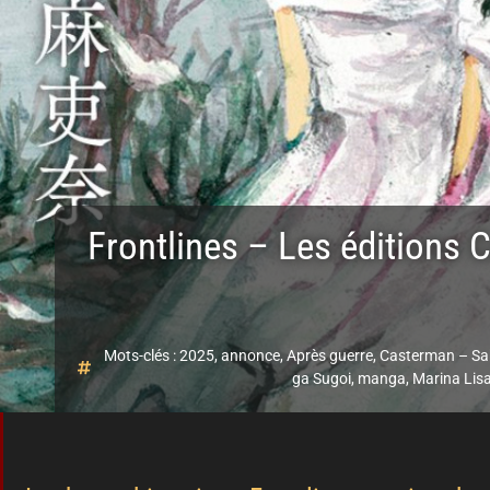
Frontlines – Les édition
Mots-clés :
2025
,
annonce
,
Après guerre
,
Casterman – Sa
ga Sugoi
,
manga
,
Marina Lis