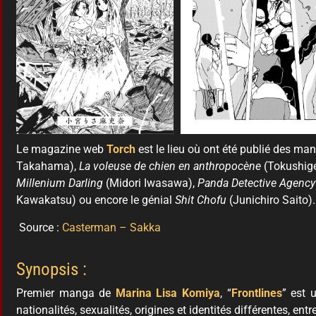
Le magazine web
Torch
est le lieu où ont été publié des ma
Takahama),
La voleuse de chien en anthropocène
(Tokushig
Millenium Darling
(Midori Iwasawa),
Panda Detective Agency
Kawakatsu) ou encore le génial
Shit Chofu
(Junichiro Saito
Source :
Casterman – Sakka
Synopsis :
Premier manga de
Marina Lisa Komiya
, “
Frontlines
” est
nationalités, sexualités, origines et identités différentes, entr