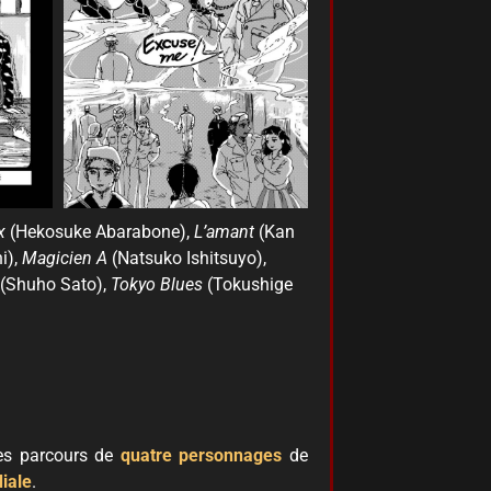
x
(Hekosuke Abarabone),
L’amant
(Kan
i),
Magicien A
(Natsuko Ishitsuyo),
(Shuho Sato),
Tokyo Blues
(Tokushige
es parcours de
quatre personnages
de
iale
.