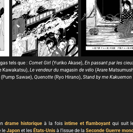
ngas tels que :
Comet Girl
(Yuriko Akase),
En passant par les cieu
e Kawakatsu),
Le vendeur du magasin de vélo
(Arare Matsumush
(Pump Sawae),
Quenotte
(Ryo Hirano),
Stand by me Kakuemon
).
 un
drame historique
à la fois
intime et flamboyant
qui suit l
e le
Japon
et les
États-Unis
à l’issue de la
Seconde Guerre mond