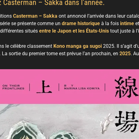
ez Casterman – Sakka dans l’année.
itions
Casterman – Sakka
ont annoncé l’arrivée dans leur cat
 série se présente comme un
drame historique
à la fois
intime
e
 différentes situés
entre le Japon et les États-Unis
tout juste à l
ns le célèbre classement
Kono manga ga sugoi
2025. Il s’agit d
La sortie du premier tome est prévue l’an prochain, en
2025
. A