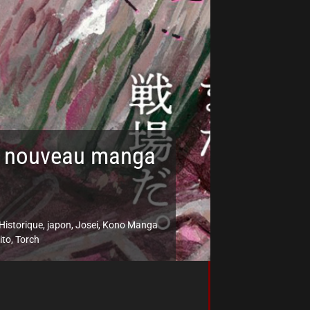
un nouveau manga
Historique
,
japon
,
Josei
,
Kono Manga
ito
,
Torch