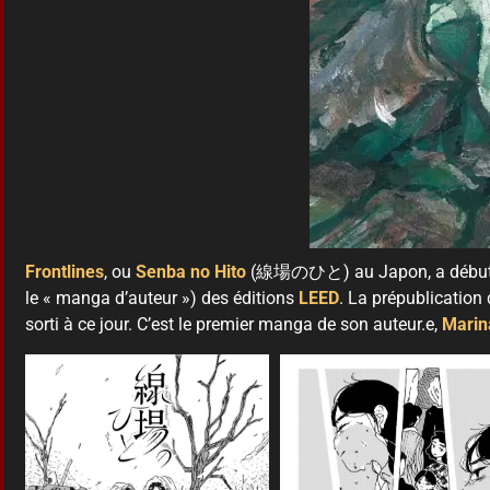
Frontlines
, ou
Senba no Hito
(線場のひと) au Japon, a débuté sa
le « manga d’auteur ») des éditions
LEED
. La prépublication 
sorti à ce jour. C’est le premier manga de son auteur.e,
Marin