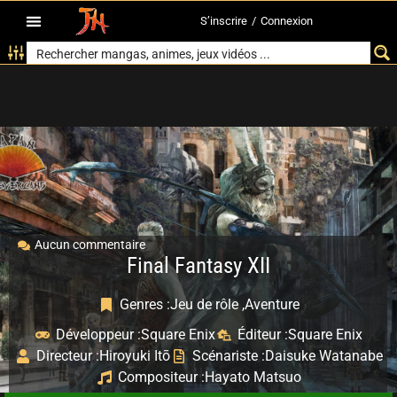
S’inscrire
/
Connexion
Aucun commentaire
Final Fantasy XII
Genres :
Jeu de rôle ,
Aventure
Développeur :
Square Enix
Éditeur :
Square Enix
Directeur :
Hiroyuki Itō
Scénariste :
Daisuke Watanabe
Compositeur :
Hayato Matsuo