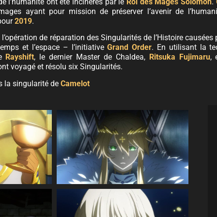
de l’humanité ont été incinérés par le
Roi des Mages Solomon
.
mages ayant pour mission de préserver l’avenir de l’humanit
 pour
2019
.
’opération de réparation des Singularités de l’Histoire causées 
emps et l’espace – l’initiative
Grand Order
. En utilisant la t
le
Rayshift
, le dernier Master de Chaldea,
Ritsuka Fujimaru
,
nt voyagé et résolu six Singularités.
s la singularité de
Camelot