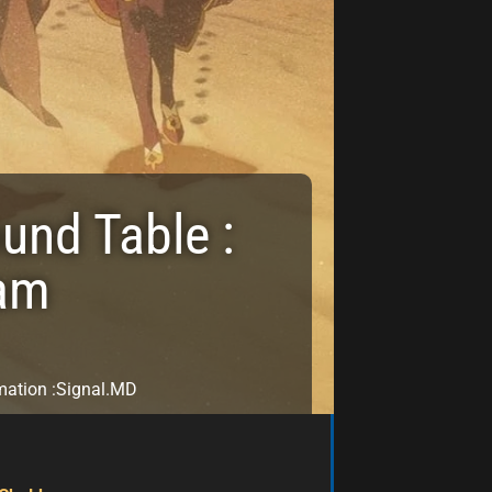
und Table :
ram
mation :
Signal.MD