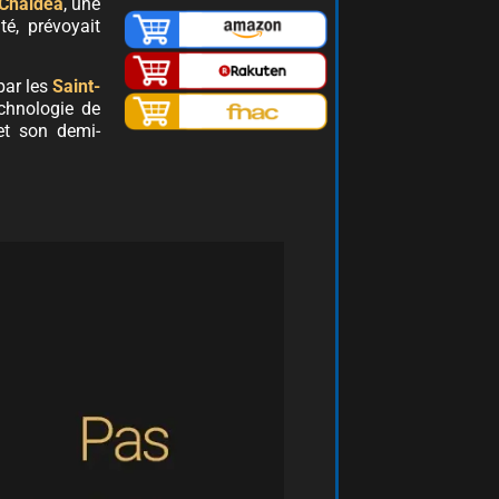
Chaldea
, une
é, prévoyait
par les
S
aint-
echnologie de
 et son demi-