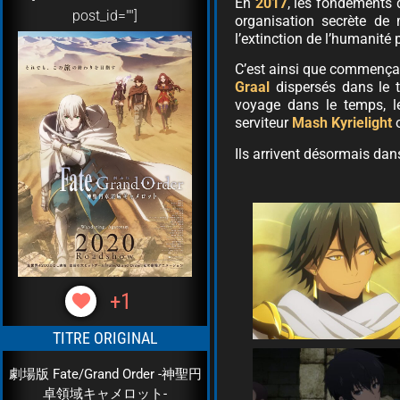
En
2017
, les fondements 
post_id=""]
organisation secrète de 
l’extinction de l’humanité
C’est ainsi que commença l
Graal
dispersés dans le t
voyage dans le temps, 
serviteur
Mash Kyrielight
o
Ils arrivent désormais dan
+1
TITRE ORIGINAL
劇場版 Fate/Grand Order -神聖円
卓領域キャメロット-