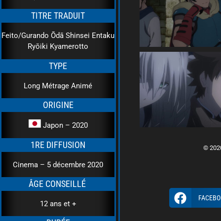
TITRE TRADUIT
Feito/Gurando Ōdā Shinsei Entaku
Ryōiki Kyamerotto
TYPE
Long Métrage Animé
ORIGINE
Japon – 2020
1RE DIFFUSION
© 2020
Cinema – 5 décembre 2020
ÂGE CONSEILLÉ
FACEBO
12 ans et +