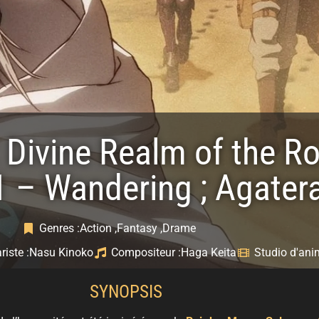
 Divine Realm of the Ro
1 – Wandering ; Agate
Genres :
Action ,
Fantasy ,
Drame
iste :
Nasu Kinoko
Compositeur :
Haga Keita
Studio d'ani
SYNOPSIS