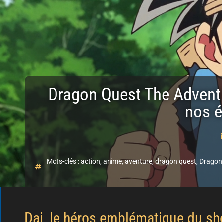
Dragon Quest The Adventur
nos é
Mots-clés :
action
,
anime
,
aventure
,
dragon quest
,
Dragon
Dai, le héros emblématique du sh