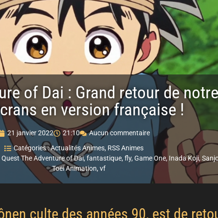
e of Dai : Grand retour de notre
crans en version française !
21 janvier 2022
21:10
Aucun commentaire
Catégories :
Actualités Animes
,
RSS Animes
 Quest The Adventure of Dai
,
fantastique
,
fly
,
Game One
,
Inada Koji
,
Sanjo
Toei Animation
,
vf
ônen culte des années 90, est de reto