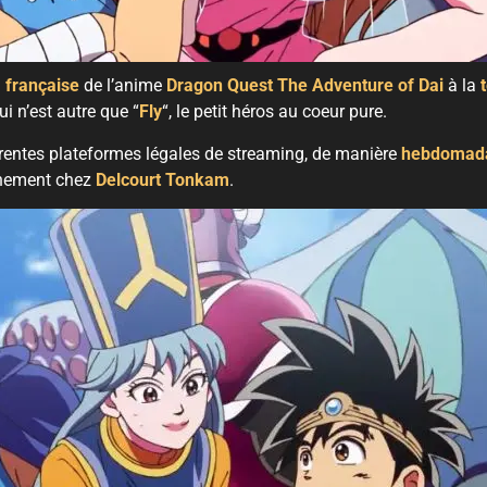
n
française
de l’anime
Dragon Quest The Adventure of Dai
à la
ui n’est autre que “
Fly
“, le petit héros au coeur pure.
férentes plateformes légales de streaming, de manière
hebdomada
inement chez
Delcourt Tonkam
.