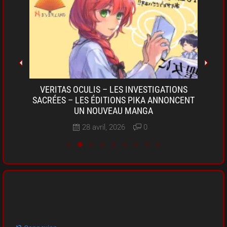
OKI-
VERITAS OCULIS – LES INVESTIGATIONS
SARU
A DE
SACRÉES – LES ÉDITIONS PIKA ANNONCENT
D
UN NOUVEAU MANGA
28 avril, 2026
0