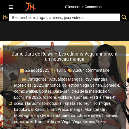
S’inscrire
/
Connexion
Dame Dara de Reiwa – Les éditions Vega annoncent
un nouveau manga
25 août 2025
15:15
Aucun commentaire
Catégories :
Actualités Mangas
,
RSS Mangas
Mots-clés :
2025
,
annonce
,
collection Vega Seinen
,
Comédie
,
comic walker
,
Contes
,
Dara-san
,
dieu de la malédiction
,
Ecchi
,
été 2025
,
folklore
,
Folklore japonais
,
Fratrie
,
frère et
sœur
,
Haruomi Tomotsuka
,
Hinata
,
Horreur
,
Horrifique
,
kadokawa
,
Kaoru
,
Lilian Praca
,
manga
,
Monster Girl
,
Montagne
,
mystère
,
sanctuaire
,
sanctuaire interdit
,
Seinen
,
surnaturel
,
Tranche de vie
,
Vega
,
Vega Seinen
,
Yokai