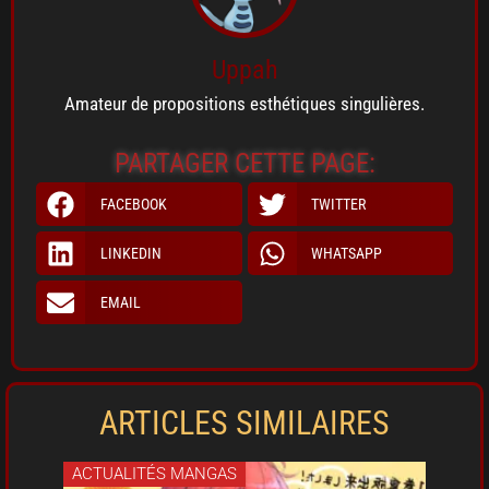
Uppah
Amateur de propositions esthétiques singulières.
PARTAGER CETTE PAGE:
FACEBOOK
TWITTER
LINKEDIN
WHATSAPP
EMAIL
ARTICLES SIMILAIRES
ACTUALITÉS MANGAS
ACT