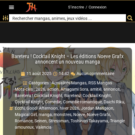
S’inscrire
/
Connexion
Bareteru ! Cocktail Knight – Les éditions Noeve Grafx
annoncent un nouveau manga
11 août 2025
14:42
Aucun commentaire
Catégories :
Actualités Mangas
,
RSS Mangas
Mots-clés :
2026
,
action
,
Amagami Sora
,
amitié
,
annonce
,
Bareteru ! Cocktail Knight
,
Bareteru! Cocktail Knight
,
Cocktail Knight
,
Comédie
,
Comédie romantique
,
Daichi Riku
,
Ecchi
,
Good! Afternoon
,
hiver 2026
,
Jordan Mangeon
,
Magical Girl
,
manga
,
monstres
,
Noeve
,
Noeve Grafx
,
Romance
,
Seinen
,
Stressman
,
Toshinori Takayama
,
Triangle
amoureux
,
Valencia