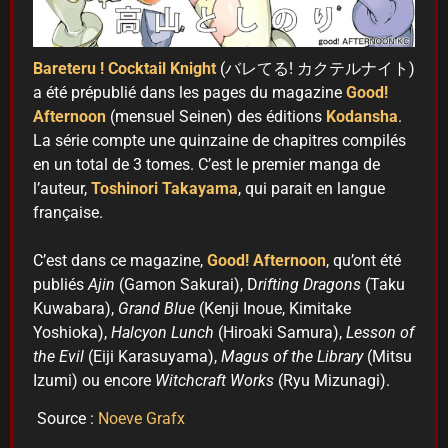
Bareteru ! Cocktail Knight
(バレてる! カクテルナイト)
a été prépublié dans les pages du magazine
Good!
Afternoon
(mensuel Seinen) des éditions
Kodansha
.
La série compte une quinzaine de chapitres compilés
en un total de 3 tomes. C’est le premier manga de
l’auteur,
Toshinori Takayama
, qui parait en langue
française.
C’est dans ce magazine,
Good! Afternoon
, qu’ont été
publiés
Ajin
(Gamon Sakurai), D
rifting Dragons
(Taku
Kuwabara),
Grand Blue
(Kenji Inoue, Kimitake
Yoshioka),
Halcyon Lunch
(Hiroaki Samura),
Lesson of
the Evil
(Eiji Karasuyama),
Magus of the Library
(Mitsu
Izumi) ou encore
Witchcraft Works
(Ryu Mizunagi).
Source :
Noeve Grafx