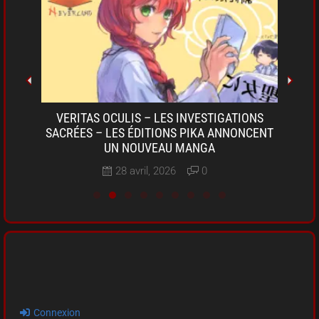
OKI-
VERITAS OCULIS – LES INVESTIGATIONS
SARU
A DE
SACRÉES – LES ÉDITIONS PIKA ANNONCENT
D
UN NOUVEAU MANGA
28 avril, 2026
0
Connexion