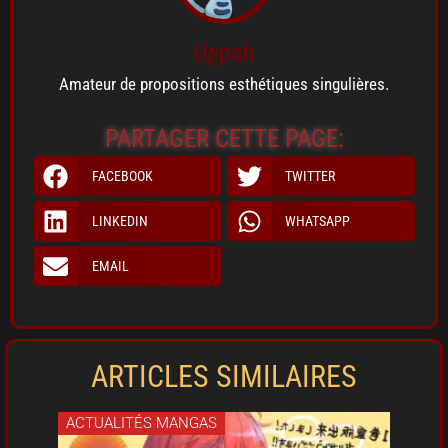
Uppah
Amateur de propositions esthétiques singulières.
PARTAGER CETTE PAGE:
FACEBOOK
TWITTER
LINKEDIN
WHATSAPP
EMAIL
ARTICLES SIMILAIRES
ACTUALITÉS MANGAS
ACT