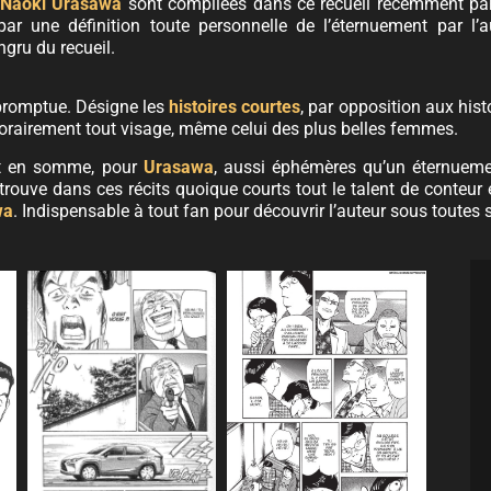
Naoki Urasawa
sont compilées dans ce recueil récemment pa
ar une définition toute personnelle de l’éternuement par l’a
ngru du recueil.
romptue. Désigne les
histoires courtes
, par opposition aux hist
orairement tout visage, même celui des plus belles femmes.
nt en somme, pour
Urasawa
, aussi éphémères qu’un éternueme
rouve dans ces récits quoique courts tout le talent de conteur 
wa
. Indispensable à tout fan pour découvrir l’auteur sous toutes s