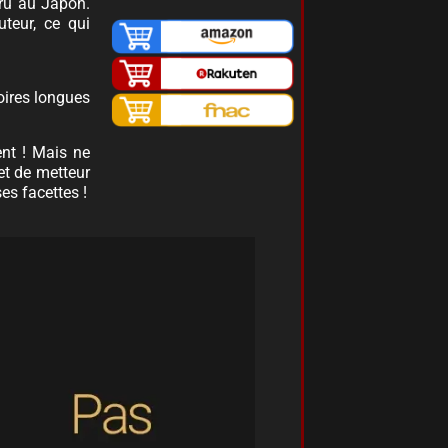
ru au Japon.
uteur, ce qui
oires longues
nt ! Mais ne
et de metteur
es facettes !