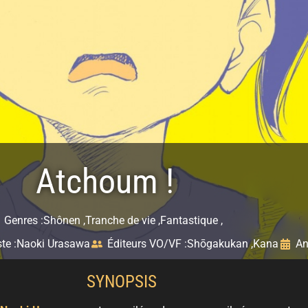
Atchoum !
Genres :
Shônen ,
Tranche de vie ,
Fantastique ,
te :
Naoki Urasawa
Éditeurs VO/VF :
Shōgakukan ,
Kana
An
SYNOPSIS