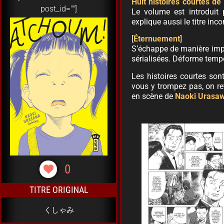
Huit histoires courtes de
post_id=""]
Le volume est introduit p
explique aussi le titre inco
[
Éternuement
]
S’échappe de manière imp
sérialisées. Déforme temp
Les histoires courtes so
vous y trompez pas, on ret
en scène de
Naoki Urasa
0
TITRE ORIGINAL
くしゃみ