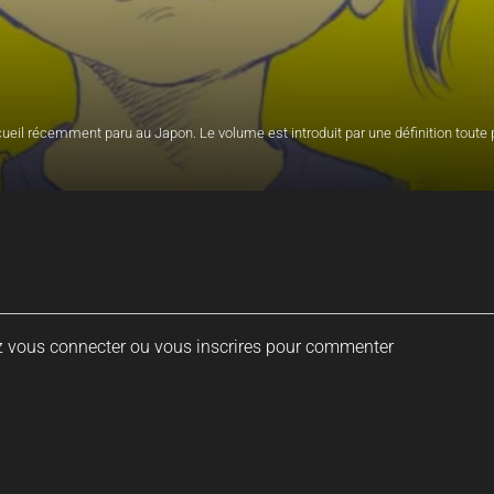
eil récemment paru au Japon. Le volume est introduit par une définition toute p
eil récemment paru au Japon. Le volume est introduit par une définition toute p
eil récemment paru au Japon. Le volume est introduit par une définition toute p
z vous connecter ou vous inscrires pour commenter