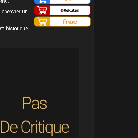
ornu.
t chercher un
t historique