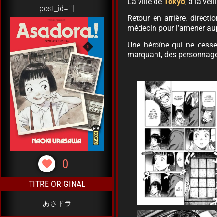
La ville de
Tokyo
, à la ve
post_id=""]
Retour en arrière, directi
médecin pour l’amener aup
Une héroïne qui ne cesse
marquant, des personnage
0
TITRE ORIGINAL
あさドラ