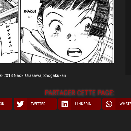
© 2018 Naoki Urasawa, Shōgakukan
PARTAGER CETTE PAGE:
OK
TWITTER
LINKEDIN
WHAT