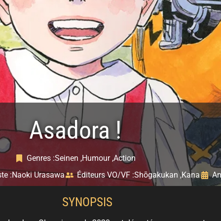
Asadora !
Genres :
Seinen ,
Humour ,
Action
te :
Naoki Urasawa
Éditeurs VO/VF :
Shōgakukan ,
Kana
An
SYNOPSIS