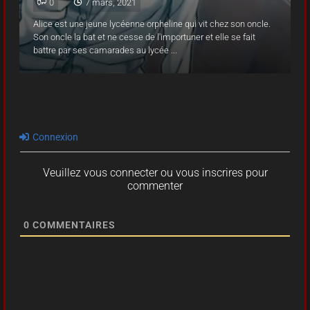
0
0
0
7 mars, 2021
7 mars, 2021
7 mars, 2021
Alice est une jeune lycéenne orpheline qui vit chez son oncle.
Alice est une jeune lycéenne orpheline qui vit chez son oncle.
Alice est une jeune lycéenne orpheline qui vit chez son oncle.
Son oncle la bat et ne cesse de l'importuner et elle se fait
Son oncle la bat et ne cesse de l'importuner et elle se fait
Son oncle la bat et ne cesse de l'importuner et elle se fait
battre par ses camarades au lycée ...
battre par ses camarades au lycée ...
battre par ses camarades au lycée ...
Connexion
Veuillez vous connecter ou vous inscrires pour
commenter
0
COMMENTAIRES