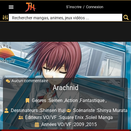
S’inscrire
/
Connexion
Aucun commentaire
Arachnid
Genres :
Seinen ,
Action ,
Fantastique ,
Dessinateurs :
Shinsen Ifuji
Scénariste :
Shinya Murata
Éditeurs VO/VF :
Square Enix ,
Soleil Manga
Années VO/VF :
2009 ,
2015