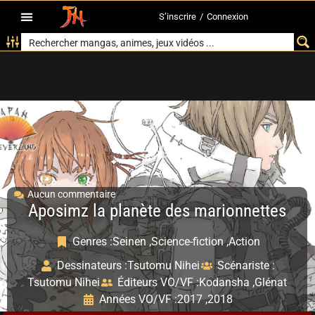
S’inscrire
/
Connexion
Aucun commentaire
Aposimz la planète des marionnettes
Genres :
Seinen ,
Science-fiction ,
Action
Dessinateurs :
Tsutomu Nihei
Scénariste :
Tsutomu Nihei
Éditeurs VO/VF :
Kodansha ,
Glénat
Années VO/VF :
2017 ,
2018