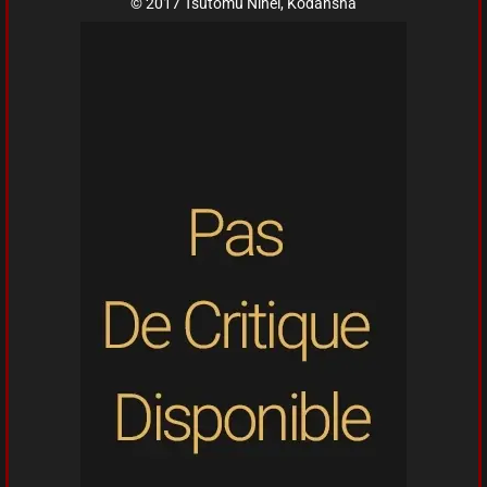
© 2017 Tsutomu Nihei, Kodansha