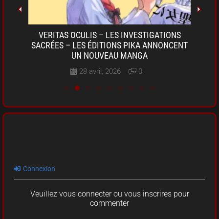
OKI-
VERITAS OCULIS – LES INVESTIGATIONS
SARU
A DE
SACRÉES – LES ÉDITIONS PIKA ANNONCENT
D
UN NOUVEAU MANGA
28 avril, 2026
0
Connexion
Veuillez vous connecter ou vous inscrires pour
commenter