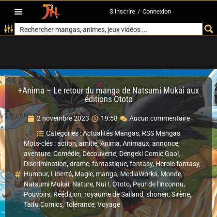
S’inscrire
/
Connexion
+Anima – Le retour du manga de Natsumi Mukai aux
éditions Ototo
2 novembre 2023
19:58
Aucun commentaire
Catégories :
Actualités Mangas
,
RSS Mangas
Mots-clés :
action
,
amitié
,
Anima
,
Animaux
,
annonce
,
aventure
,
Comédie
,
Découverte
,
Dengeki Comic Gao!
,
Discrimination
,
drame
,
fantastique
,
fantasy
,
Heroic fantasy
,
Humour
,
Liberté
,
Magie
,
manga
,
MediaWorks
,
Monde
,
Natsumi Mukai
,
Nature
,
Nui !
,
Ototo
,
Peur de l'inconnu
,
Pouvoirs
,
Réédition
,
royaume de Sailand
,
shonen
,
Sirène
,
Taifu Comics
,
Tolérance
,
Voyage